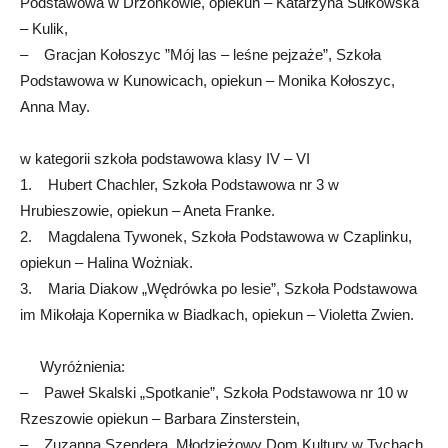
Podstawowa w Drzonkowie, opiekun – Katarzyna Sułkowska
– Kulik,
– Gracjan Kołoszyc ”Mój las – leśne pejzaże”, Szkoła
Podstawowa w Kunowicach, opiekun – Monika Kołoszyc,
Anna May.
w kategorii szkoła podstawowa klasy IV – VI
1. Hubert Chachler, Szkoła Podstawowa nr 3 w
Hrubieszowie, opiekun – Aneta Franke.
2. Magdalena Tywonek, Szkoła Podstawowa w Czaplinku,
opiekun – Halina Wożniak.
3. Maria Diakow „Wędrówka po lesie”, Szkoła Podstawowa
im Mikołaja Kopernika w Biadkach, opiekun – Violetta Zwien.
Wyróżnienia:
– Paweł Skalski „Spotkanie”, Szkoła Podstawowa nr 10 w
Rzeszowie opiekun – Barbara Zinsterstein,
– Zuzanna Szendera, Młodzieżowy Dom Kultury w Tychach,