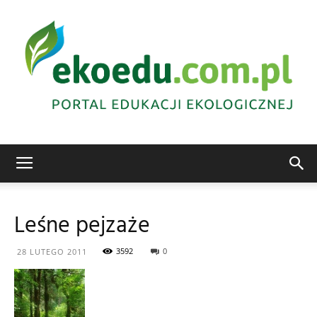
Edukacja
Leśne pejzaże
ekologiczna
3592
0
28 LUTEGO 2011
Abrys