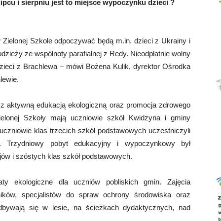
lipcu i sierpniu jest to miejsce wypoczynku dzieci ?
Zielonej Szkole odpoczywać będą m.in. dzieci z Ukrainy i
Abrys
łodzieży ze wspólnoty parafialnej z Redy. Nieodpłatnie wolny
zieci z Brachlewa – mówi Bożena Kulik, dyrektor Ośrodka
lewie.
 z aktywną edukacją ekologiczną oraz promocja zdrowego
Zielonej Szkoły mają uczniowie szkół Kwidzyna i gminy
zniowie klas trzecich szkół podstawowych uczestniczyli
. Trzydniowy pobyt edukacyjny i wypoczynkowy był
jów i szóstych klas szkół podstawowych.
aty ekologiczne dla uczniów pobliskich gmin. Zajęcia
ików, specjalistów do spraw ochrony środowiska oraz
odbywają się w lesie, na ścieżkach dydaktycznych, nad