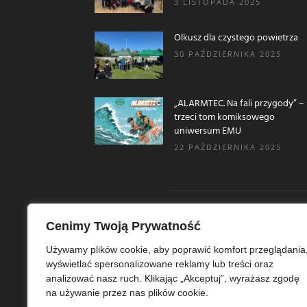
3 LISTOPADA 2025
Olkusz dla czystego powietrza
30 PAŹDZIERNIKA 2025
„ALARMTEC. Na fali przygody” –
trzeci tom komiksowego
uniwersum EMU
22 PAŹDZIERNIKA 2025
Cenimy Twoją Prywatność
O N
Używamy plików cookie, aby poprawić komfort przeglądania
wyświetlać spersonalizowane reklamy lub treści oraz
Ekoe
analizować nasz ruch. Klikając „Akceptuj”, wyrażasz zgodę
Ekol
na używanie przez nas plików cookie.
szer