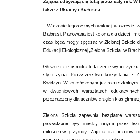
Zajęcia odbywają się tutaj przez cały rok. W 
także z Ukrainy i Białorusi.
– W czasie tegorocznych wakacji w okresie w 
Białorusi. Planowana jest kolonia dla dzieci i m
czas będą mogły spędzać w Zielonej Szkole d
Edukacji Ekologicznej „Zielona Szkoła” w Brach
Główne cele ośrodka to łączenie wypoczynku
stylu życia. Pierwszeństwo korzystania z 
Kwidzyn. W zakończonym już roku szkolnym uc
w dwudniowych warsztatach edukacyjnych
przeznaczony dla uczniów drugich klas gimnaz
Zielona Szkoła zapewnia bezpłatne warszt
prowadzone były między innymi przez leśn
miłośników przyrody. Zajęcia dla uczniów 
jeziorem oraz w oczyszczalni ścieków.