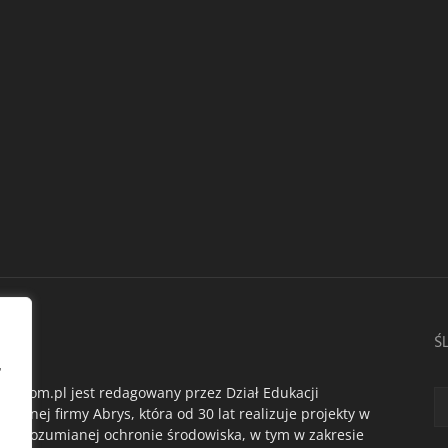
AS
Ś
,
du.com.pl jest redagowany przez Dział Edukacji
ogicznej firmy Abrys, która od 30 lat realizuje projekty w
oko rozumianej ochronie środowiska, w tym w zakresie