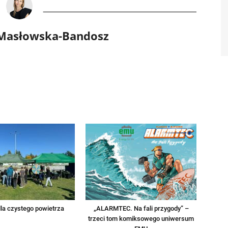
 Masłowska-Bandosz
la czystego powietrza
„ALARMTEC. Na fali przygody” –
trzeci tom komiksowego uniwersum