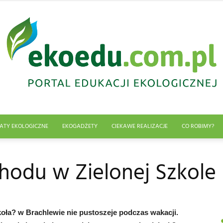
ATY EKOLOGICZNE
EKOGADŻETY
CIEKAWE REALIZACJE
CO ROBIMY?
Edukacja
odu w Zielonej Szkole
ekologiczna
oła? w Brachlewie nie pustoszeje podczas wakacji.