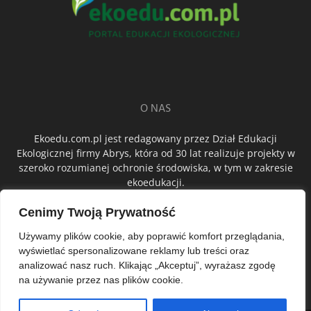
O NAS
Ekoedu.com.pl jest redagowany przez Dział Edukacji
Ekologicznej firmy Abrys, która od 30 lat realizuje projekty w
szeroko rozumianej ochronie środowiska, w tym w zakresie
ekoedukacji.
Cenimy Twoją Prywatność
ŚLEDŹ NAS
Używamy plików cookie, aby poprawić komfort przeglądania,
wyświetlać spersonalizowane reklamy lub treści oraz
analizować nasz ruch. Klikając „Akceptuj”, wyrażasz zgodę
na używanie przez nas plików cookie.