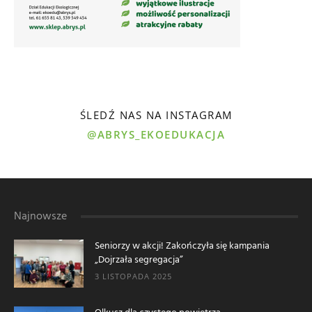
ŚLEDŹ NAS NA INSTAGRAM
@ABRYS_EKOEDUKACJA
Najnowsze
Seniorzy w akcji! Zakończyła się kampania
„Dojrzała segregacja”
3 LISTOPADA 2025