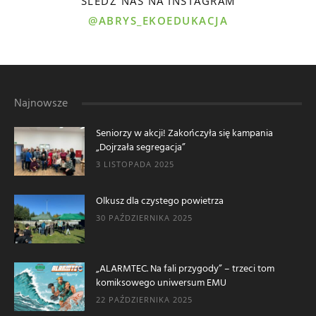
ŚLEDŹ NAS NA INSTAGRAM
@ABRYS_EKOEDUKACJA
Najnowsze
Seniorzy w akcji! Zakończyła się kampania
„Dojrzała segregacja”
3 LISTOPADA 2025
Olkusz dla czystego powietrza
30 PAŹDZIERNIKA 2025
„ALARMTEC. Na fali przygody” – trzeci tom
komiksowego uniwersum EMU
22 PAŹDZIERNIKA 2025