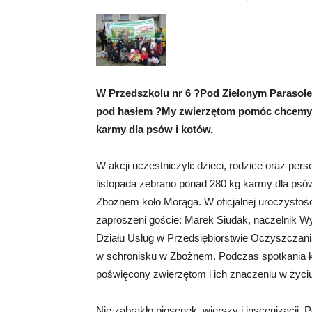
W Przedszkolu nr 6 ?Pod Zielonym Parasol
pod hasłem ?My zwierzętom pomóc chcemy, 
karmy dla psów i kotów.
W akcji uczestniczyli: dzieci, rodzice oraz per
listopada zebrano ponad 280 kg karmy dla psów
Zbożnem koło Morąga. W oficjalnej uroczystośc
zaproszeni goście: Marek Siudak, naczelnik 
Działu Usług w Przedsiębiorstwie Oczyszczani
w schronisku w Zbożnem. Podczas spotkania 
poświęcony zwierzętom i ich znaczeniu w życi
Nie zabrakło piosenek, wierszy i inscenizacji. P