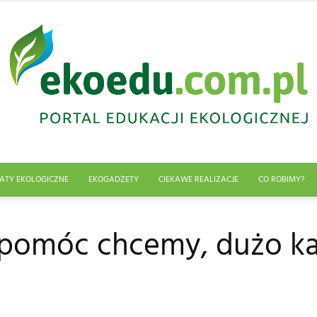
ATY EKOLOGICZNE
EKOGADŻETY
CIEKAWE REALIZACJE
CO ROBIMY?
Edukacja
pomóc chcemy, dużo k
ekologiczna