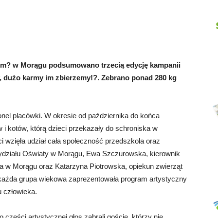
Abrys
em? w Morągu podsumowano trzecią edycję kampanii
dużo karmy im zbierzemy!?. Zebrano ponad 280 kg
sonel placówki. W okresie od października do końca
 i kotów, którą dzieci przekazały do schroniska w
i wzięła udział cała społeczność przedszkola oraz
Wydziału Oświaty w Morągu, Ewa Szczurowska, kierownik
a w Morągu oraz Katarzyna Piotrowska, opiekun zwierząt
każda grupa wiekowa zaprezentowała program artystyczny
u człowieka.
o części artystycznej głos zabrali goście, którzy nie