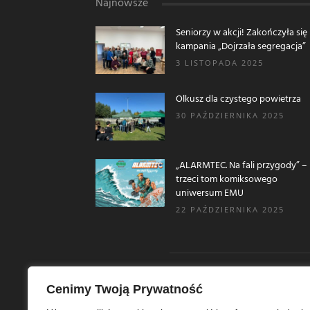
Najnowsze
Seniorzy w akcji! Zakończyła się
kampania „Dojrzała segregacja”
3 LISTOPADA 2025
Olkusz dla czystego powietrza
30 PAŹDZIERNIKA 2025
„ALARMTEC. Na fali przygody” –
trzeci tom komiksowego
uniwersum EMU
22 PAŹDZIERNIKA 2025
Cenimy Twoją Prywatność
O N