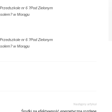
 Przedszkole nr 6 ?Pod Zielonym
asolem? w Morągu
 Przedszkole nr 6 ?Pod Zielonym
asolem? w Morągu
Następny artykuł
Środki na efektywność energetyczną rozdane