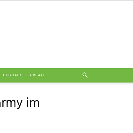
O PORTALU
KONTAKT
army im