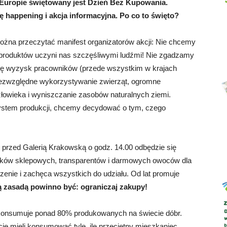
j Europie świętowany jest Dzień Bez Kupowania.
ę happening i akcja informacyjna. Po co to święto?
żna przeczytać manifest organizatorów akcji: Nie chcemy
Abrys
produktów uczyni nas szczęśliwymi ludźmi! Nie zgadzamy
 się wyzysk pracowników (przede wszystkim w krajach
, bezwzględne wykorzystywanie zwierząt, ogromne
łowieka i wyniszczanie zasobów naturalnych ziemi.
ystem produkcji, chcemy decydować o tym, czego
 przed Galerią Krakowską o godz. 14.00 odbędzie się
zków sklepowych, transparentów i darmowych owoców dla
zenie i zachęca wszystkich do udziału. Od lat promuje
ą zasadą powinno być: ograniczaj zakupy!
ra konsumuje ponad 80% produkowanych na świecie dóbr.
e mieli konsumować tyle, ile przeciętny mieszkaniec