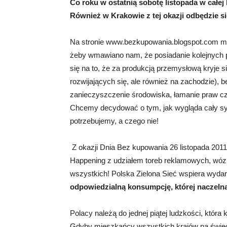
Co roku w ostatnią sobotę listopada w całe
Również w Krakowie z tej okazji odbędzie si
Na stronie www.bezkupowania.blogspot.com mo
żeby wmawiano nam, że posiadanie kolejnych 
się na to, że za produkcją przemysłową kryje
rozwijających się, ale również na zachodzie)
zanieczyszczenie środowiska, łamanie praw cz
Chcemy decydować o tym, jak wygląda cały s
potrzebujemy, a czego nie!
Z okazji Dnia Bez kupowania 26 listopada 2011
Happening z udziałem toreb reklamowych, wó
wszystkich! Polska Zielona Sieć wspiera wydar
odpowiedzialną konsumpcję, której naczeln
Polacy należą do jednej piątej ludzkości, któ
Gdyby mieszkańcy wszystkich krajów na świeci