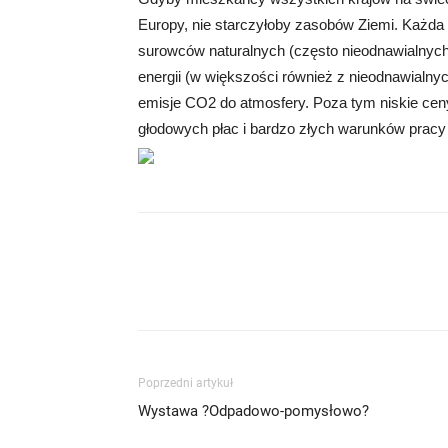
Europy, nie starczyłoby zasobów Ziemi. Każd
surowców naturalnych (często nieodnawialnych, j
energii (w większości również z nieodnawialny
emisje CO2 do atmosfery. Poza tym niskie ceny
głodowych płac i bardzo złych warunków pracy l
Poprzedni artykuł
Wystawa ?Odpadowo-pomysłowo?