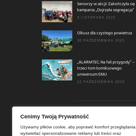
Seniorzy w akcji! Zakończyła się
kampania „Dojrzała segregacja”
3 LISTOPADA 2025
Olkusz dla czystego powietrza
30 PAŹDZIERNIKA 2025
„ALARMTEC. Na fali przygody” –
trzeci tom komiksowego
uniwersum EMU
22 PAŹDZIERNIKA 2025
Cenimy Twoją Prywatność
O N
Używamy plików cookie, aby poprawić komfort przeglądania
wyświetlać spersonalizowane reklamy lub treści oraz
Ekoe