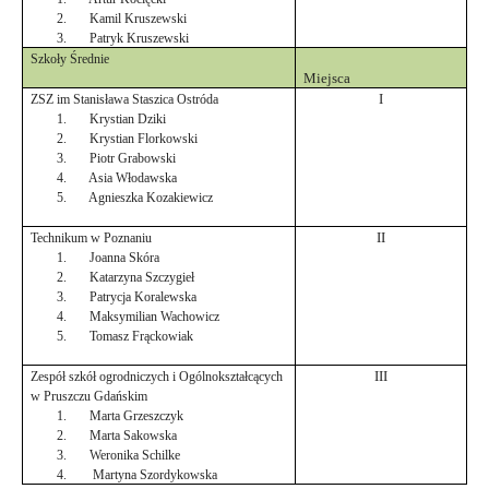
2.
Kamil Kruszewski
3.
Patryk Kruszewski
Szkoły Średnie
Miejsca
I
ZSZ im Stanisława Staszica Ostróda
1.
Krystian Dziki
2.
Krystian Florkowski
3.
Piotr Grabowski
4.
Asia Włodawska
5.
Agnieszka Kozakiewicz
II
Technikum w Poznaniu
1.
Joanna Skóra
2.
Katarzyna Szczygieł
3.
Patrycja Koralewska
4.
Maksymilian Wachowicz
5.
Tomasz Frąckowiak
III
Zespół szkół ogrodniczych i Ogólnokształcących
w Pruszczu Gdańskim
1.
Marta Grzeszczyk
2.
Marta Sakowska
3.
Weronika Schilke
4.
Martyna Szordykowska