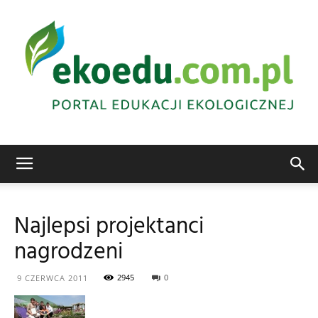
Edukacja
Najlepsi projektanci
nagrodzeni
ekologiczna
2945
0
9 CZERWCA 2011
Abrys