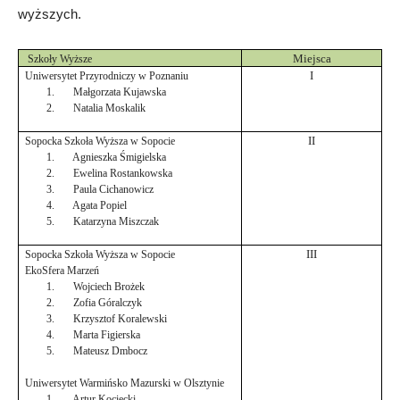
wyższych.
Miejsca
Szkoły Wyższe
I
Uniwersytet Przyrodniczy w Poznaniu
1.
Małgorzata Kujawska
2.
Natalia Moskalik
II
Sopocka Szkoła Wyższa w Sopocie
1.
Agnieszka Śmigielska
2.
Ewelina Rostankowska
3.
Paula Cichanowicz
4.
Agata Popiel
5.
Katarzyna Miszczak
III
Sopocka Szkoła Wyższa w Sopocie
EkoSfera Marzeń
1.
Wojciech Brożek
2.
Zofia Góralczyk
3.
Krzysztof Koralewski
4.
Marta Figierska
5.
Mateusz Dmbocz
Uniwersytet Warmińsko Mazurski w Olsztynie
1.
Artur Kocięcki