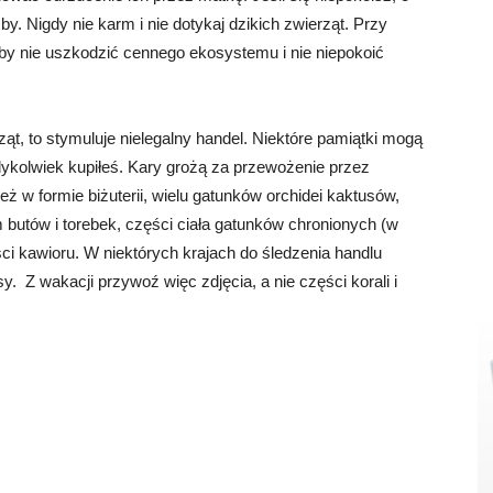
. Nigdy nie karm i nie dotykaj dzikich zwierząt. Przy
by nie uszkodzić cennego ekosystemu i nie niepokoić
ąt, to stymuluje nielegalny handel. Niektóre pamiątki mogą
dykolwiek kupiłeś. Kary grożą za przewożenie przez
eż w formie biżuterii, wielu gatunków orchidei kaktusów,
butów i torebek, części ciała gatunków chronionych (w
ści kawioru. W niektórych krajach do śledzenia handlu
. Z wakacji przywoź więc zdjęcia, a nie części korali i