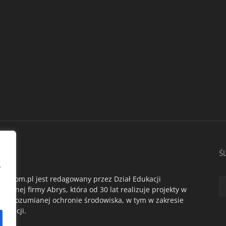
AS
Ś
,
du.com.pl jest redagowany przez Dział Edukacji
ogicznej firmy Abrys, która od 30 lat realizuje projekty w
oko rozumianej ochronie środowiska, w tym w zakresie
dukacji.