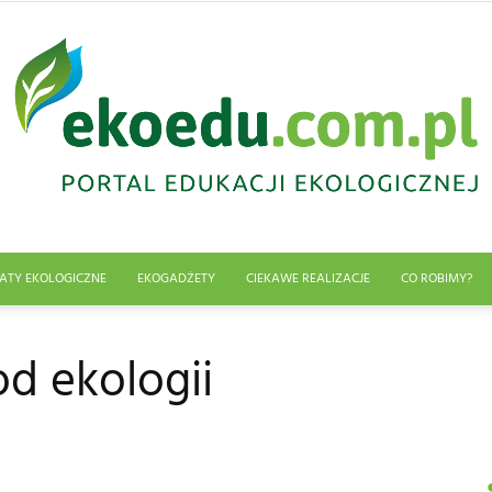
ATY EKOLOGICZNE
EKOGADŻETY
CIEKAWE REALIZACJE
CO ROBIMY?
Edukacja
od ekologii
ekologiczna