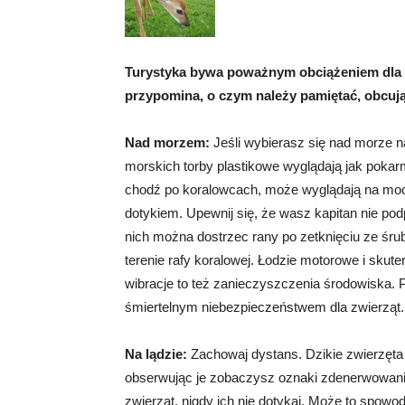
Turystyka bywa poważnym obciążeniem dla z
przypomina, o czym należy pamiętać, obcują
Nad morzem:
Jeśli wybierasz się nad morze na
morskich torby plastikowe wyglądają jak poka
chodź po koralowcach, może wyglądają na moc
dotykiem. Upewnij się, że wasz kapitan nie pod
nich można dostrzec rany po zetknięciu ze śrub
terenie rafy koralowej. Łodzie motorowe i sku
wibracje to też zanieczyszczenia środowiska. 
śmiertelnym niebezpieczeństwem dla zwierząt.
Na lądzie:
Zachowaj dystans. Dzikie zwierzęta 
obserwując je zobaczysz oznaki zdenerwowania, 
zwierząt, nigdy ich nie dotykaj. Może to spowo