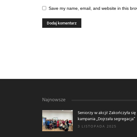
Save my name, email, and website in this bro
Najnowsze
Seniorzy w akcji! Zakończyła się
kampania „Dojrzała segregacja”
3 LISTOPADA 2025