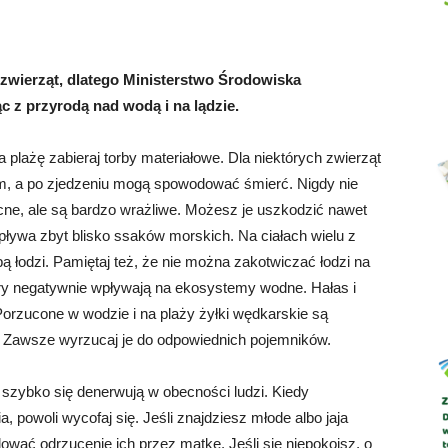
wierząt, dlatego Ministerstwo Środowiska
c z przyrodą nad wodą i na lądzie.
Abrys
 plażę zabieraj torby materiałowe. Dla niektórych zwierząt
rm, a po zjedzeniu mogą spowodować śmierć. Nigdy nie
ne, ale są bardzo wrażliwe. Możesz je uszkodzić nawet
pływa zbyt blisko ssaków morskich. Na ciałach wielu z
ą łodzi. Pamiętaj też, że nie można zakotwiczać łodzi na
tery negatywnie wpływają na ekosystemy wodne. Hałas i
Porzucone w wodzie i na plaży żyłki wędkarskie są
 Zawsze wyrzucaj je do odpowiednich pojemników.
szybko się denerwują w obecności ludzi. Kiedy
powoli wycofaj się. Jeśli znajdziesz młode albo jaja
dować odrzucenie ich przez matkę. Jeśli się niepokoisz, o