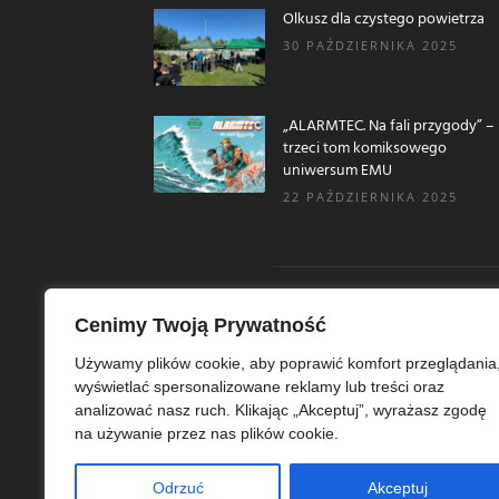
Olkusz dla czystego powietrza
30 PAŹDZIERNIKA 2025
„ALARMTEC. Na fali przygody” –
trzeci tom komiksowego
uniwersum EMU
22 PAŹDZIERNIKA 2025
Cenimy Twoją Prywatność
O N
Używamy plików cookie, aby poprawić komfort przeglądania
wyświetlać spersonalizowane reklamy lub treści oraz
Ekoe
analizować nasz ruch. Klikając „Akceptuj”, wyrażasz zgodę
Ekol
na używanie przez nas plików cookie.
szer
ekoe
Odrzuć
Akceptuj