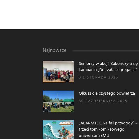
Najnowsze
Seniorzy w akcji! Zakończyła się
kampania „Dojrzała segregacja”
3 LISTOPADA 2025
Olkusz dla czystego powietrza
30 PAŹDZIERNIKA 2025
„ALARMTEC. Na fali przygody” –
trzeci tom komiksowego
uniwersum EMU