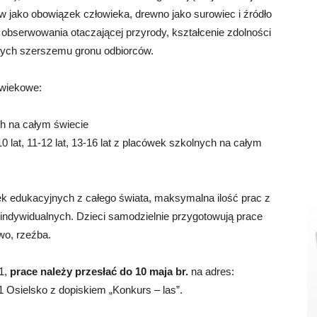
w jako obowiązek człowieka, drewno jako surowiec i źródło
i obserwowania otaczającej przyrody, kształcenie zdolności
cych szerszemu gronu odbiorców.
 wiekowe:
ch na całym świecie
 lat, 11-12 lat, 13-16 lat z placówek szkolnych na całym
ek edukacyjnych z całego świata, maksymalna ilość prac z
 indywidualnych. Dzieci samodzielnie przygotowują prace
wo, rzeźba.
11,
prace należy przesłać do 10 maja br.
na adres:
 Osielsko z dopiskiem „Konkurs – las”.