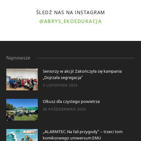
ŚLEDŹ NAS NA INSTAGRAM
@ABRYS_EKOEDUKACJA
Najnowsze
Seniorzy w akcji! Zakończyła się kampania
„Dojrzała segregacja”
3 LISTOPADA 2025
Olkusz dla czystego powietrza
30 PAŹDZIERNIKA 2025
„ALARMTEC. Na fali przygody” – trzeci tom
komiksowego uniwersum EMU