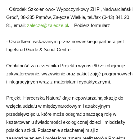
· Ośrodek Szkoleniowo- Wypoczynkowy ZHP „Nadwarciański
Gród”, 98-335 Pątnów, Załęcze Wielkie, tel./fax (0-43) 841 20
81, email:
zalecze@zalecze.pl
. Pobierz formularz
· Ośrodkiem wskazanym przez norweskiego partnera jest
Ingelsrud Guide & Scout Centre.
Odpłatność za uczestnika Projektu wynosi 90 zł i obejmuje
zakwaterowanie, wyżywienie oraz pakiet zajęć programowych
i integracyjnych wraz z materiałami dydaktycznymi.
Projekt „Harcerska Natura” daje niepowtarzalną okazję do
wzięcia udziału w międzynarodowym i atrakcyjnym
przedsięwzięciu, które może odegrać znaczącą rolę w
kształtowaniu świadomości ekologicznej dzieci i młodzieży
polskich szkół. Połączenie szlachetnej misji z
zaangażowaniem i profesjonalizmem realizatorów Projektu