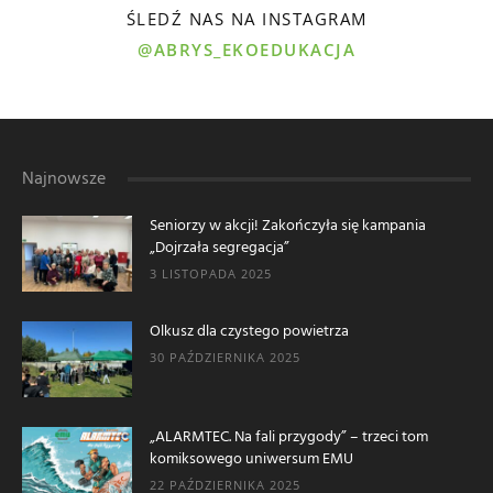
ŚLEDŹ NAS NA INSTAGRAM
@ABRYS_EKOEDUKACJA
Najnowsze
Seniorzy w akcji! Zakończyła się kampania
„Dojrzała segregacja”
3 LISTOPADA 2025
Olkusz dla czystego powietrza
30 PAŹDZIERNIKA 2025
„ALARMTEC. Na fali przygody” – trzeci tom
komiksowego uniwersum EMU
22 PAŹDZIERNIKA 2025