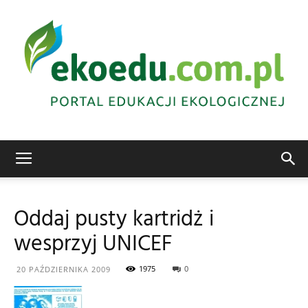
Edukacja
Oddaj pusty kartridż i
wesprzyj UNICEF
ekologiczna
1975
0
20 PAŹDZIERNIKA 2009
Abrys