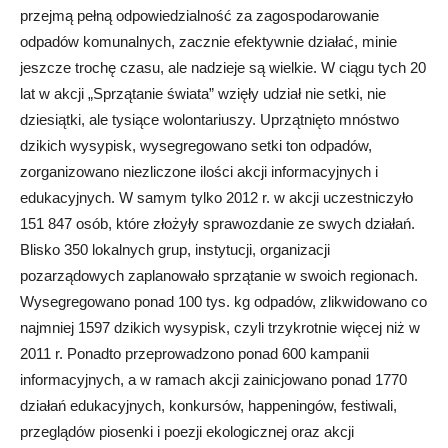
przejmą pełną odpowiedzialność za zagospodarowanie
odpadów komunalnych, zacznie efektywnie działać, minie
jeszcze trochę czasu, ale nadzieje są wielkie. W ciągu tych 20
lat w akcji „Sprzątanie świata” wzięły udział nie setki, nie
dziesiątki, ale tysiące wolontariuszy. Uprzątnięto mnóstwo
dzikich wysypisk, wysegregowano setki ton odpadów,
zorganizowano niezliczone ilości akcji informacyjnych i
edukacyjnych. W samym tylko 2012 r. w akcji uczestniczyło
151 847 osób, które złożyły sprawozdanie ze swych działań.
Blisko 350 lokalnych grup, instytucji, organizacji
pozarządowych zaplanowało sprzątanie w swoich regionach.
Wysegregowano ponad 100 tys. kg odpadów, zlikwidowano co
najmniej 1597 dzikich wysypisk, czyli trzykrotnie więcej niż w
2011 r. Ponadto przeprowadzono ponad 600 kampanii
informacyjnych, a w ramach akcji zainicjowano ponad 1770
działań edukacyjnych, konkursów, happeningów, festiwali,
przeglądów piosenki i poezji ekologicznej oraz akcji