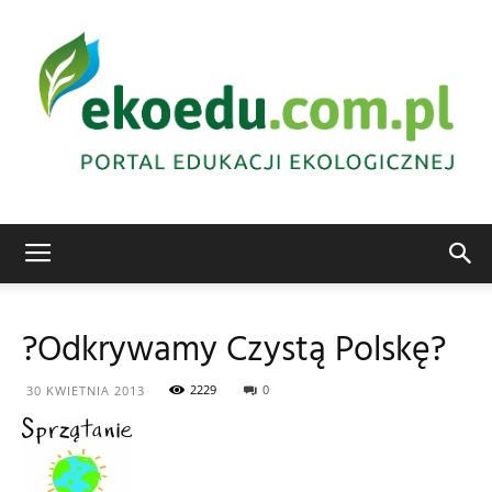
Edukacja
?Odkrywamy Czystą Polskę?
ekologiczna
2229
0
30 KWIETNIA 2013
Abrys