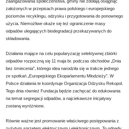
zaangażowania społeczeństwa, gminy nie zdołają osiągnąć
założonych w przepisach prawa polskiego i europejskiego
poziomów recyklingu, odzysku i przygotowania do ponownego
użycia. Niemożliwe okaże się też ograniczenie masy
odpadów ulegających biodegradacji przekazywanych do
składowania.
Działania mające na celu popularyzację selektywnej zbiórki
odpadów rozpoczną się 11 maja br. podczas obchodów „Dnia
bez śmiecenia”, którego idea narodziła się w trakcie jednego
ze spotkań „Europejskiego Ekoparlamentu Młodzieży”. W
Polsce działania te koordynuje Organizacja Odzysku Rekopol.
Tego dnia również Fundacja będzie zachęcać do edukowania
na temat segregacji odpadów, a najciekawsze inicjatywy
zostaną wyróżnione.
Równie ważne jest promowanie właściwego postępowania z
zużytym sprzętem elektrycznym i elektronicznym. To odpady,