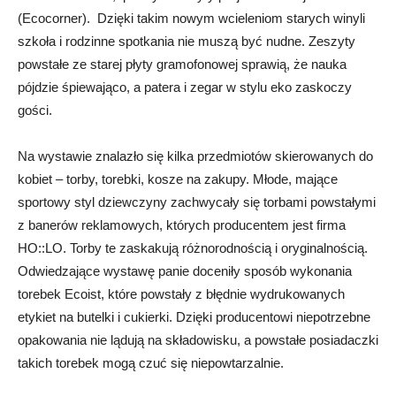
(Ecocorner). Dzięki takim nowym wcieleniom starych winyli
szkoła i rodzinne spotkania nie muszą być nudne. Zeszyty
powstałe ze starej płyty gramofonowej sprawią, że nauka
pójdzie śpiewająco, a patera i zegar w stylu eko zaskoczy
gości.
Na wystawie znalazło się kilka przedmiotów skierowanych do
kobiet – torby, torebki, kosze na zakupy. Młode, mające
sportowy styl dziewczyny zachwycały się torbami powstałymi
z banerów reklamowych, których producentem jest firma
HO::LO. Torby te zaskakują różnorodnością i oryginalnością.
Odwiedzające wystawę panie doceniły sposób wykonania
torebek Ecoist, które powstały z błędnie wydrukowanych
etykiet na butelki i cukierki. Dzięki producentowi niepotrzebne
opakowania nie lądują na składowisku, a powstałe posiadaczki
takich torebek mogą czuć się niepowtarzalnie.