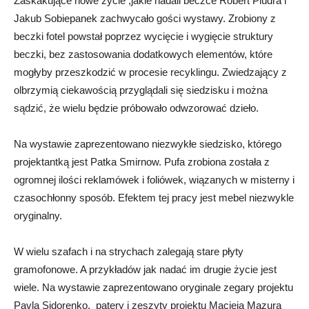
Zaskakujące nowe życie ,jakie nadali beczce Robert Pludra i
Jakub Sobiepanek zachwycało gości wystawy. Zrobiony z
beczki fotel powstał poprzez wycięcie i wygięcie struktury
beczki, bez zastosowania dodatkowych elementów, które
mogłyby przeszkodzić w procesie recyklingu. Zwiedzający z
olbrzymią ciekawością przyglądali się siedzisku i można
sądzić, że wielu będzie próbowało odwzorować dzieło.
Na wystawie zaprezentowano niezwykłe siedzisko, którego
projektantką jest Patka Smirnow. Pufa zrobiona została z
ogromnej ilości reklamówek i foliówek, wiązanych w misterny i
czasochłonny sposób. Efektem tej pracy jest mebel niezwykle
oryginalny.
W wielu szafach i na strychach zalegają stare płyty
gramofonowe. A przykładów jak nadać im drugie życie jest
wiele. Na wystawie zaprezentowano oryginale zegary projektu
Pavla Sidorenko, patery i zeszyty projektu Macieja Mazura