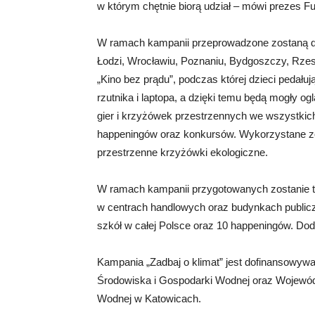
w którym chętnie biorą udział – mówi prezes 
W ramach kampanii przeprowadzone zostaną dzi
Łodzi, Wrocławiu, Poznaniu, Bydgoszczy, Rzesz
„Kino bez prądu”, podczas której dzieci pedału
rzutnika i laptopa, a dzięki temu będą mogły ogl
gier i krzyżówek przestrzennych we wszystkic
happeningów oraz konkursów. Wykorzystane zo
przestrzenne krzyżówki ekologiczne.
W ramach kampanii przygotowanych zostanie t
w centrach handlowych oraz budynkach public
szkół w całej Polsce oraz 10 happeningów. Dod
Kampania „Zadbaj o klimat” jest dofinansow
Środowiska i Gospodarki Wodnej oraz Wojewó
Wodnej w Katowicach.