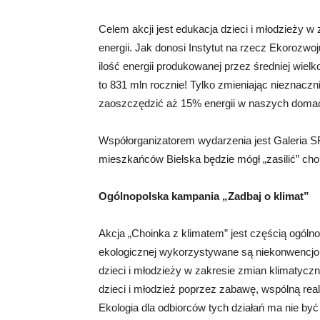
Celem akcji jest edukacja dzieci i młodzieży 
energii. Jak donosi Instytut na rzecz Ekorozw
ilość energii produkowanej przez średniej wielk
to 831 mln rocznie! Tylko zmieniając nieznacz
zaoszczędzić aż 15% energii w naszych doma
Współorganizatorem wydarzenia jest Galeria 
mieszkańców Bielska będzie mógł „zasilić” choi
Ogólnopolska kampania „Zadbaj o klimat”
Akcja „Choinka z klimatem” jest częścią ogólnop
ekologicznej wykorzystywane są niekonwencjona
dzieci i młodzieży w zakresie zmian klimatyc
dzieci i młodzież poprzez zabawę, wspólną reali
Ekologia dla odbiorców tych działań ma nie b