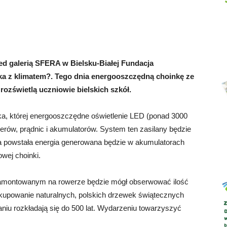
Abrys
zed galerią SFERA w Bielsku-Białej Fundacja
a z klimatem?. Tego dnia energooszczędną choinkę ze
ozświetlą uczniowie bielskich szkół.
ka, której energooszczędne oświetlenie LED (ponad 3000
rów, prądnic i akumulatorów. System ten zasilany będzie
a powstała energia generowana będzie w akumulatorach
owej choinki.
zamontowanym na rowerze będzie mógł obserwować ilość
 kupowanie naturalnych, polskich drzewek świątecznych
aniu rozkładają się do 500 lat. Wydarzeniu towarzyszyć