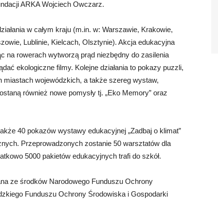
Fundacji ARKA Wojciech Owczarz.
ałania w całym kraju (m.in. w: Warszawie, Krakowie,
owie, Lublinie, Kielcach, Olsztynie). Akcja edukacyjna
jąc na rowerach wytworzą prąd niezbędny do zasilenia
ądać ekologiczne filmy. Kolejne działania to pokazy puzzli,
h miastach wojewódzkich, a także szereg wystaw,
staną również nowe pomysły tj. „Eko Memory” oraz
akże 40 pokazów wystawy edukacyjnej „Zadbaj o klimat”
znych. Przeprowadzonych zostanie 50 warsztatów dla
atkowo 5000 pakietów edukacyjnych trafi do szkół.
ywana ze środków Narodowego Funduszu Ochrony
dzkiego Funduszu Ochrony Środowiska i Gospodarki