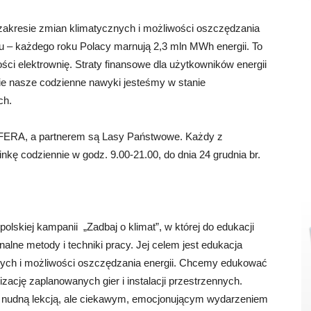
w zakresie zmian klimatycznych i możliwości oszczędzania
oju – każdego roku Polacy marnują 2,3 mln MWh energii. To
ości elektrownię. Straty finansowe dla użytkowników energii
nie nasze codzienne nawyki jesteśmy w stanie
ch.
SFERA, a partnerem są Lasy Państwowe. Każdy z
nkę codziennie w godz. 9.00-21.00, do dnia 24 grudnia br.
olskiej kampanii „Zadbaj o klimat”, w której do edukacji
lne metody i techniki pracy. Jej celem jest edukacja
znych i możliwości oszczędzania energii. Chcemy edukować
zację zaplanowanych gier i instalacji przestrzennych.
yć nudną lekcją, ale ciekawym, emocjonującym wydarzeniem