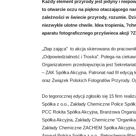
Każdy element przyrody jest jedyny i niepow
to otwarcie oczu na piękno otaczającego na
zależności w świecie przyrody, rozumie. Dz
niezwykle ulotne chwile. Idea tropienia, ?c
aparatu fotograficznego przyświeca akcji ?Z
„Złap zająca” to akcja skierowana do pracown
„Odpowiedzialność i Troska”. Polega na ciekawym 
Organizatorem przedsięwzięcia jest Sekretari
– ZAK Spółka Akcyjna. Patronat nad III edycją
oraz Związek Polskich Fotografów Przyrody. Op
Do tegorocznej edycji zgłosiło się 15 firm rea
Spółka z o.o., Zakłady Chemiczne Police Spół
PCC Rokita Spółka Akcyjna, Branżowa Organiz
Spółka Akcyjna, Zakłady Chemiczne "Organika
Zakłady Chemiczne ZACHEM Spółka Akcyjna, P
Arnaud Polska Spółka z o.o., Petrochemia-Blac