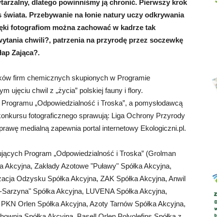
tarzalny, dlatego powinniśmy ją chronić. Pierwszy krok
s świata. Przebywanie na łonie natury uczy odkrywania
ięki fotografiom można zachować w kadrze tak
hwytania chwili?, patrzenia na przyrodę przez soczewkę
Abrys
łap Zająca?.
ików firm chemicznych skupionych w Programie
ujęciu chwil z „życia” polskiej fauny i flory.
at Programu „Odpowiedzialność i Troska”, a pomysłodawcą
 konkursu fotograficznego sprawują: Liga Ochrony Przyrody
rawę medialną zapewnia portal internetowy Ekologiczni.pl.
lizujących Program „Odpowiedzialność i Troska” (Grolman
ka Akcyjna, Zakłady Azotowe "Puławy" Spółka Akcyjna,
acja Odzysku Spółka Akcyjna, ZAK Spółka Akcyjna, Anwil
-Sarzyna" Spółka Akcyjna, LUVENA Spółka Akcyjna,
KN Orlen Spółka Akcyjna, Azoty Tarnów Spółka Akcyjna,
hownia Spółka Akcyjna, Basell Orlen Polyolefins Spółka z