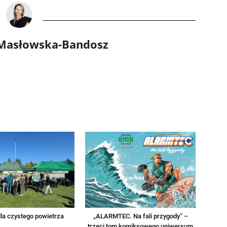
 Masłowska-Bandosz
la czystego powietrza
„ALARMTEC. Na fali przygody” –
trzeci tom komiksowego uniwersum