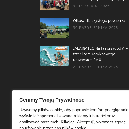
3 LISTOPADA 2025
Olkusz dla czystego powietrza
30 PAŹDZIERNIKA 2025
„ALARMTEC. Na fali przygody” –
trzeci tom komiksowego
uniwersum EMU
22 PAŹDZIERNIKA 2025
Cenimy Twoją Prywatność
O N
Używamy plików cookie, aby poprawić komfort przeglądania
wyświetlać spersonalizowane reklamy lub treści oraz
Ekoe
analizować nasz ruch. Klikając „Akceptuj”, wyrażasz zgodę
Ekol
na używanie przez nas plików cookie.