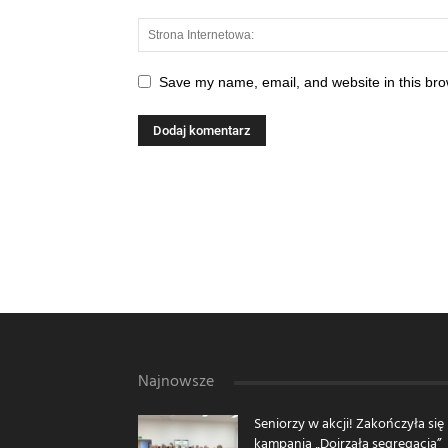
Save my name, email, and website in this bro
Najnowsze
Seniorzy w akcji! Zakończyła się
kampania „Dojrzała segregacja”