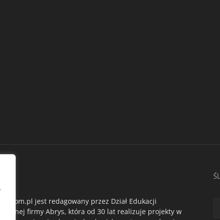
AS
Ś
,
du.com.pl jest redagowany przez Dział Edukacji
ogicznej firmy Abrys, która od 30 lat realizuje projekty w