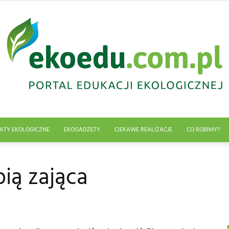
ATY EKOLOGICZNE
EKOGADŻETY
CIEKAWE REALIZACJE
CO ROBIMY?
Edukacja
pią zająca
ekologiczna