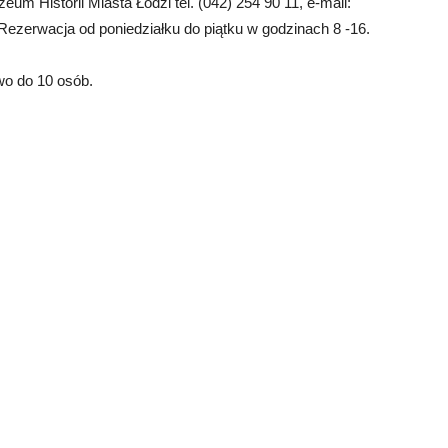
um Historii Miasta Łodzi tel. (042) 254 90 11, e-mail:
 Rezerwacja od poniedziałku do piątku w godzinach 8 -16.
o do 10 osób.