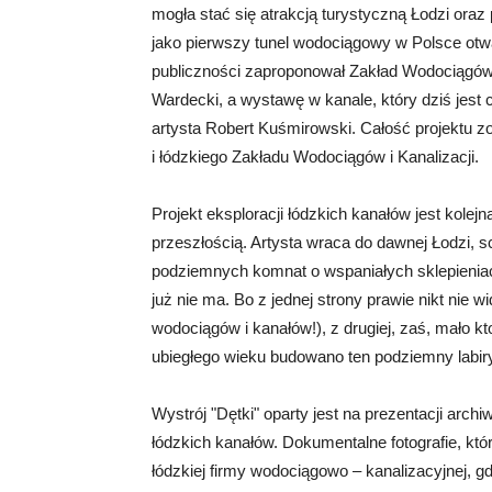
mogła stać się atrakcją turystyczną Łodzi ora
jako pierwszy tunel wodociągowy w Polsce otwar
publiczności zaproponował Zakład Wodociągów i 
Wardecki, a wystawę w kanale, który dziś jest
artysta Robert Kuśmirowski. Całość projektu z
i łódzkiego Zakładu Wodociągów i Kanalizacji.
Projekt eksploracji łódzkich kanałów jest kole
przeszłością. Artysta wraca do dawnej Łodzi
podziemnych komnat o wspaniałych sklepieniach. 
już nie ma. Bo z jednej strony prawie nikt nie w
wodociągów i kanałów!), z drugiej, zaś, mało kto
ubiegłego wieku budowano ten podziemny labiry
Wystrój "Dętki" oparty jest na prezentacji arc
łódzkich kanałów. Dokumentalne fotografie, k
łódzkiej firmy wodociągowo – kanalizacyjnej, g