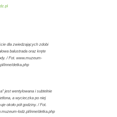
z.pl
cie dla zwiedzających zdobi
lowa balustrada oraz kręte
dy. / Fot. www.muzeum-
.pl/inne/detka.php
a” jest wentylowana i subtelnie
etlona, a wycieczka po niej
uje około pół godziny. / Fot.
muzeum-lodz.pl/inne/detka.php