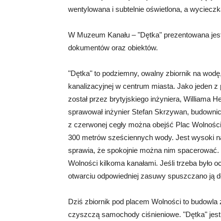
wentylowana i subtelnie oświetlona, a wycieczka
W Muzeum Kanału – "Dętka" prezentowana jest i
dokumentów oraz obiektów.
"Dętka" to podziemny, owalny zbiornik na wodę
kanalizacyjnej w centrum miasta. Jako jeden z
został przez brytyjskiego inżyniera, Williama 
sprawował inżynier Stefan Skrzywan, budowni
z czerwonej cegły można obejść Plac Wolności 
300 metrów sześciennych wody. Jest wysoki na 
sprawia, że spokojnie można nim spacerować. 
Wolności kilkoma kanałami. Jeśli trzeba było o
otwarciu odpowiedniej zasuwy spuszczano ją d
Dziś zbiornik pod placem Wolności to budowla 
czyszczą samochody ciśnieniowe. "Dętka" jest