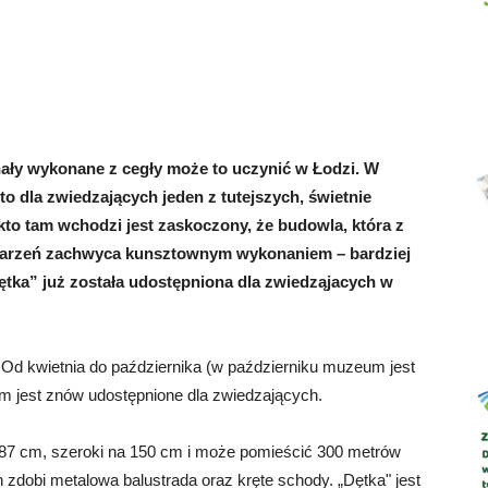
Abrys
nały wykonane z cegły może to uczynić w Łodzi. W
o dla zwiedzających jeden z tutejszych, świetnie
kto tam wchodzi jest zaskoczony, że budowla, która z
ojarzeń zachwyca kunsztownym wykonaniem – bardziej
tka” już została udostępniona dla zwiedząjacych w
Od kwietnia do października (w październiku muzeum jest
 jest znów udostępnione dla zwiedzających.
187 cm, szeroki na 150 cm i może pomieścić 300 metrów
zdobi metalowa balustrada oraz kręte schody. „Dętka" jest