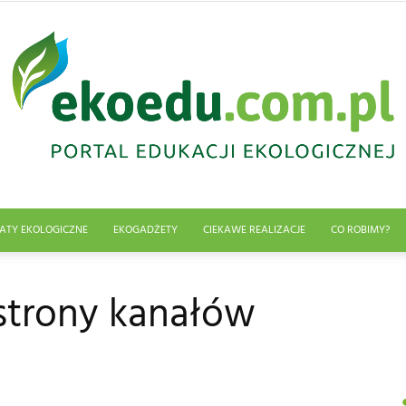
ATY EKOLOGICZNE
EKOGADŻETY
CIEKAWE REALIZACJE
CO ROBIMY?
Edukacja
strony kanałów
ekologiczna