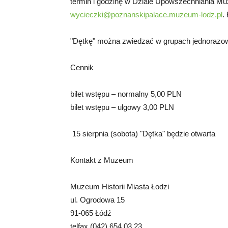
termin i godzinę w Dziale Upowszechniania Muze
wycieczki@poznanskipalace.muzeum-lodz.pl
.
"Dętkę" można zwiedzać w grupach jednorazow
Cennik
bilet wstępu – normalny 5,00 PLN
bilet wstępu – ulgowy 3,00 PLN
15 sierpnia (sobota) "Dętka" będzie otwarta
Kontakt z Muzeum
Muzeum Historii Miasta Łodzi
ul. Ogrodowa 15
91-065 Łódź
telfax (042) 654 03 23