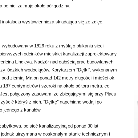
 po niej zajmuje około pół godziny.
nstalacja wystawiennicza składająca się ze zdjęć,
, wybudowany w 1926 roku z myślą o płukaniu sieci
 pierwszych odcinków miejskiej kanalizacji zaprojektowany
Heerleina Lindleya. Nadzór nad całością prac budowlanych
czy łódzkich wodociągów. Korytarzem "Dętki", wykonanym
pod ziemią. Ma on ponad 142 metry długości i mieści ok.
187 centymetrów i szeroki na około półtora metra, co
Jest połączony zasuwami ze zbiegającymi się przy Placu
czyścić któryś z nich, "Dętkę" napełniano wodą i po
o jednego z kanałów.
zabytkowa, bo sieć kanalizacyjną od ponad 30 lat
 jednak utrzymana w doskonałym stanie technicznym i