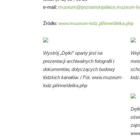
e-mail:
muzeum@poznanskipalace.muzeum-lod
Źródło:
www.muzeum-lodz.pl/inne/detka.php
Wystrój „Dętki” oparty jest na
Wejś
prezentacji archiwalnych fotografii i
meta
dokumentów, dotyczących budowy
scho
łódzkich kanałów. / Fot. www.muzeum-
lodz
lodz.pl/inne/detka.php
Dętk
oświ
zajm
www.