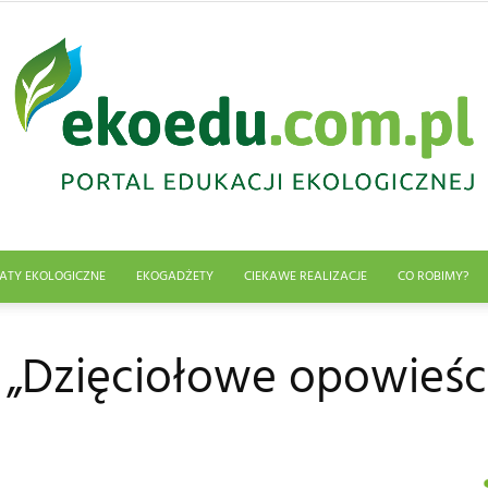
ATY EKOLOGICZNE
EKOGADŻETY
CIEKAWE REALIZACJE
CO ROBIMY?
Edukacja
 „Dzięciołowe opowieści
ekologiczna