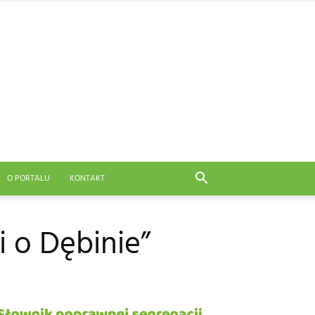
O PORTALU
KONTAKT
 o Dębinie”