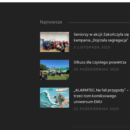
Najnowsze
Seniorzy w akcji! Zakończyła się
kampania „Dojrzała segregacja”
3 LISTOPADA 2025
Olkusz dla czystego powietrza
30 PAŹDZIERNIKA 2025
„ALARMTEC. Na fali przygody” –
trzeci tom komiksowego
uniwersum EMU
22 PAŹDZIERNIKA 2025