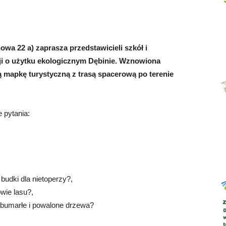
a 22 a) zaprasza przedstawicieli szkół i
Abrys
ji o użytku ekologicznym Dębinie. Wznowiona
mapkę turystyczną z trasą spacerową po terenie
 pytania:
budki dla nietoperzy?,
wie lasu?,
 obumarłe i powalone drzewa?