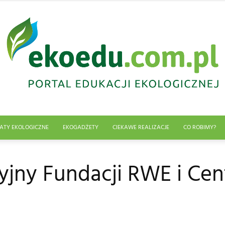
ATY EKOLOGICZNE
EKOGADŻETY
CIEKAWE REALIZACJE
CO ROBIMY?
Edukacja
jny Fundacji RWE i Ce
ekologiczna