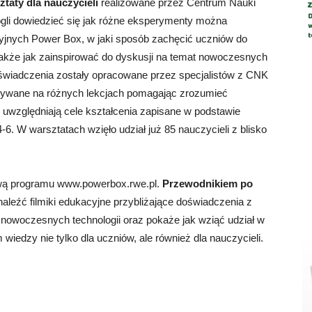
taty dla nauczycieli
realizowane przez Centrum Nauki
gli dowiedzieć się jak różne eksperymenty można
jnych Power Box, w jaki sposób zachęcić uczniów do
także jak zainspirować do dyskusji na temat nowoczesnych
oświadczenia zostały opracowane przez specjalistów z CNK
stywane na różnych lekcjach pomagając zrozumieć
uwzględniają cele kształcenia zapisane w podstawie
-6. W warsztatach wzięło udział już 85 nauczycieli z blisko
ową programu www.powerbox.rwe.pl.
Przewodnikiem po
aleźć filmiki edukacyjne przybliżające doświadczenia z
nowoczesnych technologii oraz pokaże jak wziąć udział w
wiedzy nie tylko dla uczniów, ale również dla nauczycieli.