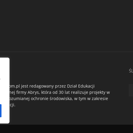
AS
Ś
,
du.com.pl jest redagowany przez Dział Edukacji
ogicznej firmy Abrys, która od 30 lat realizuje projekty w
oko rozumianej ochronie środowiska, w tym w zakresie
dukacji.