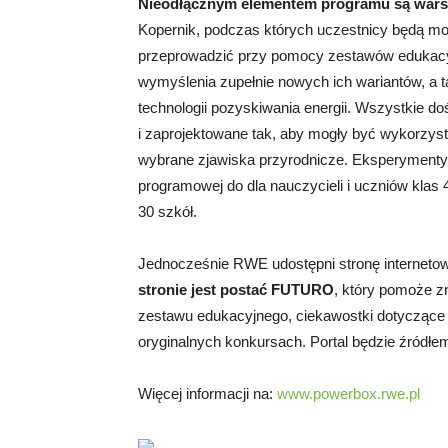
Nieodłącznym elementem programu są warsz
Kopernik, podczas których uczestnicy będą mo
przeprowadzić przy pomocy zestawów edukacy
wymyślenia zupełnie nowych ich wariantów, a 
technologii pozyskiwania energii. Wszystkie d
i zaprojektowane tak, aby mogły być wykorzy
wybrane zjawiska przyrodnicze. Eksperymenty 
programowej do dla nauczycieli i uczniów klas 4
30 szkół.
Jednocześnie RWE udostępni stronę internet
stronie jest postać FUTURO
, który pomoże zn
zestawu edukacyjnego, ciekawostki dotyczące 
oryginalnych konkursach. Portal będzie źródłem 
Więcej informacji na:
www.powerbox.rwe.pl