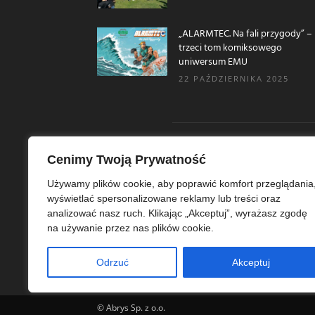
„ALARMTEC. Na fali przygody” –
trzeci tom komiksowego
uniwersum EMU
22 PAŹDZIERNIKA 2025
Cenimy Twoją Prywatność
O N
Używamy plików cookie, aby poprawić komfort przeglądania
wyświetlać spersonalizowane reklamy lub treści oraz
Ekoe
analizować nasz ruch. Klikając „Akceptuj”, wyrażasz zgodę
Ekol
na używanie przez nas plików cookie.
szer
ekoe
Odrzuć
Akceptuj
© Abrys Sp. z o.o.