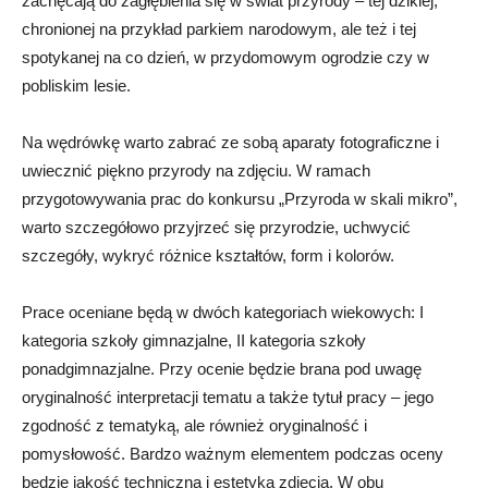
zachęcają do zagłębienia się w świat przyrody – tej dzikiej,
chronionej na przykład parkiem narodowym, ale też i tej
spotykanej na co dzień, w przydomowym ogrodzie czy w
pobliskim lesie.
Na wędrówkę warto zabrać ze sobą aparaty fotograficzne i
uwiecznić piękno przyrody na zdjęciu. W ramach
przygotowywania prac do konkursu „Przyroda w skali mikro”,
warto szczegółowo przyjrzeć się przyrodzie, uchwycić
szczegóły, wykryć różnice kształtów, form i kolorów.
Prace oceniane będą w dwóch kategoriach wiekowych: I
kategoria szkoły gimnazjalne, II kategoria szkoły
ponadgimnazjalne. Przy ocenie będzie brana pod uwagę
oryginalność interpretacji tematu a także tytuł pracy – jego
zgodność z tematyką, ale również oryginalność i
pomysłowość. Bardzo ważnym elementem podczas oceny
będzie jakość techniczna i estetyka zdjęcia. W obu