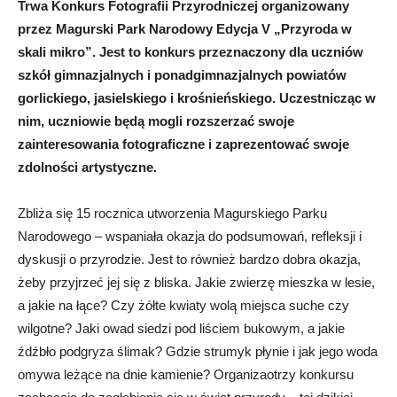
Trwa Konkurs Fotografii Przyrodniczej organizowany
przez Magurski Park Narodowy Edycja V „Przyroda w
skali mikro”. Jest to konkurs przeznaczony dla uczniów
szkół gimnazjalnych i ponadgimnazjalnych powiatów
gorlickiego, jasielskiego i krośnieńskiego. Uczestnicząc w
nim, uczniowie będą mogli rozszerzać swoje
zainteresowania fotograficzne i zaprezentować swoje
zdolności artystyczne.
Zbliża się 15 rocznica utworzenia Magurskiego Parku
Narodowego – wspaniała okazja do podsumowań, refleksji i
dyskusji o przyrodzie. Jest to również bardzo dobra okazja,
żeby przyjrzeć jej się z bliska. Jakie zwierzę mieszka w lesie,
a jakie na łące? Czy żółte kwiaty wolą miejsca suche czy
wilgotne? Jaki owad siedzi pod liściem bukowym, a jakie
źdźbło podgryza ślimak? Gdzie strumyk płynie i jak jego woda
omywa leżące na dnie kamienie? Organizaotrzy konkursu