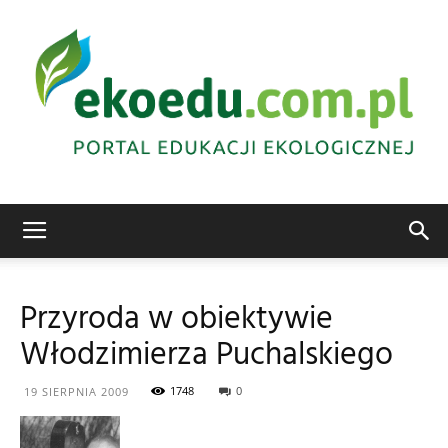
Edukacja
Przyroda w obiektywie
Włodzimierza Puchalskiego
ekologiczna
1748
0
19 SIERPNIA 2009
Abrys