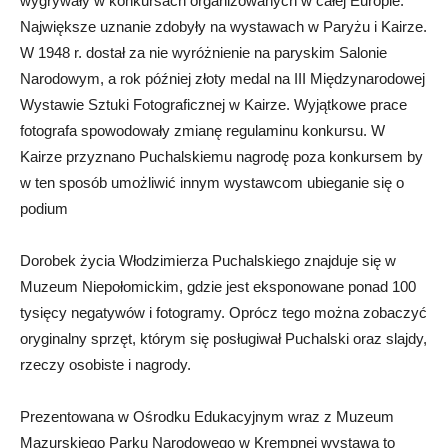
wygrywały w konkursach organizowanych w całej Europie.
Największe uznanie zdobyły na wystawach w Paryżu i Kairze.
W 1948 r. dostał za nie wyróżnienie na paryskim Salonie
Narodowym, a rok później złoty medal na III Międzynarodowej
Wystawie Sztuki Fotograficznej w Kairze. Wyjątkowe prace
fotografa spowodowały zmianę regulaminu konkursu. W
Kairze przyznano Puchalskiemu nagrodę poza konkursem by
w ten sposób umożliwić innym wystawcom ubieganie się o
podium
Dorobek życia Włodzimierza Puchalskiego znajduje się w
Muzeum Niepołomickim, gdzie jest eksponowane ponad 100
tysięcy negatywów i fotogramy. Oprócz tego można zobaczyć
oryginalny sprzęt, którym się posługiwał Puchalski oraz slajdy,
rzeczy osobiste i nagrody.
Prezentowana w Ośrodku Edukacyjnym wraz z Muzeum
Mazurskiego Parku Narodowego w Krempnej wystawa to