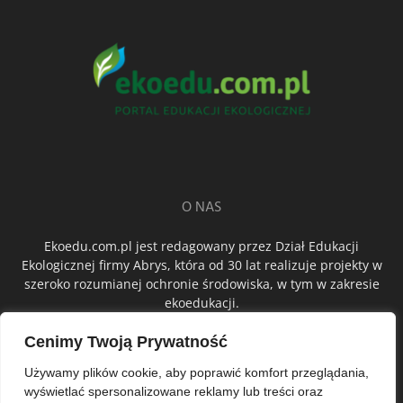
O NAS
Ekoedu.com.pl jest redagowany przez Dział Edukacji
Ekologicznej firmy Abrys, która od 30 lat realizuje projekty w
szeroko rozumianej ochronie środowiska, w tym w zakresie
ekoedukacji.
Cenimy Twoją Prywatność
ŚLEDŹ NAS
Używamy plików cookie, aby poprawić komfort przeglądania,
wyświetlać spersonalizowane reklamy lub treści oraz