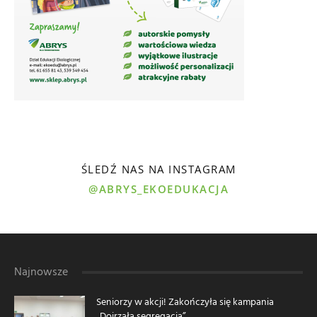
ŚLEDŹ NAS NA INSTAGRAM
@ABRYS_EKOEDUKACJA
Najnowsze
Seniorzy w akcji! Zakończyła się kampania
„Dojrzała segregacja”