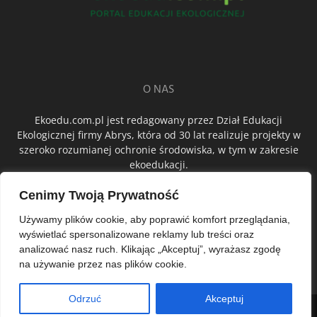
O NAS
Ekoedu.com.pl jest redagowany przez Dział Edukacji
Ekologicznej firmy Abrys, która od 30 lat realizuje projekty w
szeroko rozumianej ochronie środowiska, w tym w zakresie
ekoedukacji.
Cenimy Twoją Prywatność
ŚLEDŹ NAS
Używamy plików cookie, aby poprawić komfort przeglądania,
wyświetlać spersonalizowane reklamy lub treści oraz
analizować nasz ruch. Klikając „Akceptuj”, wyrażasz zgodę
na używanie przez nas plików cookie.
Odrzuć
Akceptuj
© Abrys Sp. z o.o.