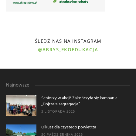
ŚLEDŹ NAS NA INSTAGRAM
@ABRYS_EKOEDUKACJA
Najnowsze
Seniorzy w akcji! Zakończyła się kampania
„Dojrzała segregacja”
3 LISTOPADA 2025
Olkusz dla czystego powietrza
30 PAŹDZIERNIKA 2025