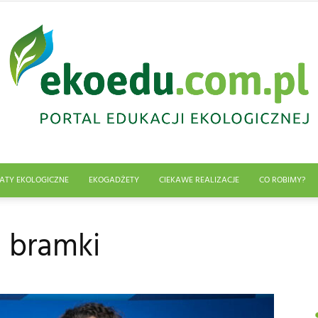
ATY EKOLOGICZNE
EKOGADŻETY
CIEKAWE REALIZACJE
CO ROBIMY?
Edukacja
 bramki
ekologiczna