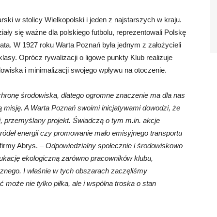
arski w stolicy Wielkopolski i jeden z najstarszych w kraju.
ziały się ważne dla polskiego futbolu, reprezentowali Polskę
iata. W 1927 roku Warta Poznań była jednym z założycieli
raklasy. Oprócz rywalizacji o ligowe punkty Klub realizuje
dowiska i minimalizacji swojego wpływu na otoczenie.
ochronę środowiska, dlatego ogromne znaczenie ma dla nas
 misję. A Warta Poznań swoimi inicjatywami dowodzi, że
tni, przemyślany projekt. Świadczą o tym m.in. akcje
ródeł energii czy promowanie mało emisyjnego transportu
firmy Abrys. –
Odpowiedzialny społecznie i środowiskowo
kację ekologiczną zarówno pracowników klubu,
znego. I właśnie w tych obszarach zaczęliśmy
może nie tylko piłka, ale i wspólna troska o stan