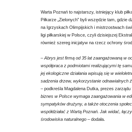
Warta Poznań to najstarszy, istniejący klub piłk
Piłkarze „Zielonych” byli wszędzie tam, gdzie d
na Igrzyskach Olimpijskich i mistrzostwach św
ligi piłkarskiej w Polsce, czyli dzisiejszej Ekst
również szereg inicjatyw na rzecz ochrony śro
–
Abrys jest firmą od 35 lat zaangażowaną w 
współpraca z podmiotami realizującymi tę samą
jej ekologiczne działania wpisują się w wielole
sadzenia drzew, wykorzystanie odnawialnych ź
– podkreśla Magdalena Dutka, prezes zarządu 
biznes w Polsce wymaga zaangażowania w edu
sympatyków drużyny, a także otoczenia społec
współdziałać z Wartą Poznań. Jak widać, łączyć 
środowiska naturalnego
– dodała.