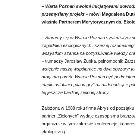
–
Warta Poznań swoimi inicjatywami dowodzi, 
przemyślany projekt
– mówi Magdalena Dutka,
właśnie Partnerem Merytorycznym ds. Ekolo
–
Staramy się w Warcie Poznań systematyczni
zagadnień ekologicznych i szerzej rozumianeg
wszystkim szansa na pozyskiwanie wiedzy oraz
– tłumaczy Jarosław Żubka, pełnomocnik Zarz
wstępnie naszą współpracę na dwa obszary: jed
drugi ma pomóc Warcie Poznań być podmiotem
etapie ustalania „planu gry” na nadchodzące pó
tej jeszcze bardziej zielonej strony.
Założona w 1988 roku firma Abrys od początku 
partner „Zielonych” wydaje czasopisma branżo
organizuje w tym zakresie konferencje, kongres
ekologiczną.