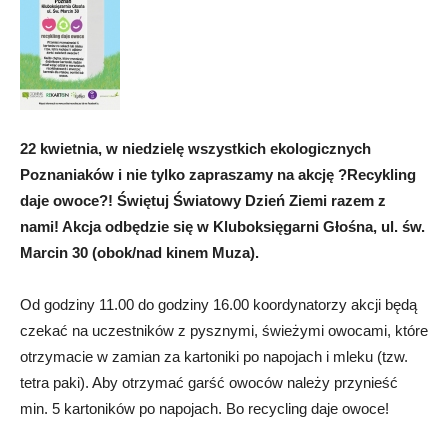
22 kwietnia, w niedzielę wszystkich ekologicznych
Poznaniaków i nie tylko zapraszamy na akcję ?Recykling
daje owoce?! Świętuj Światowy Dzień Ziemi razem z
nami! Akcja odbędzie się w Kluboksięgarni Głośna, ul. św.
Marcin 30 (obok/nad kinem Muza).
Od godziny 11.00 do godziny 16.00 koordynatorzy akcji będą
czekać na uczestników z pysznymi, świeżymi owocami, które
otrzymacie w zamian za kartoniki po napojach i mleku (tzw.
tetra paki). Aby otrzymać garść owoców należy przynieść
min. 5 kartoników po napojach. Bo recycling daje owoce!