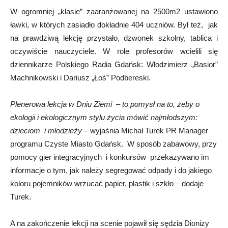
W ogromniej „klasie” zaaranżowanej na 2500m2 ustawiono
ławki, w których zasiadło dokładnie 404 uczniów. Był też, jak
na prawdziwą lekcję przystało, dzwonek szkolny, tablica i
oczywiście nauczyciele. W role profesorów wcielili się
dziennikarze Polskiego Radia Gdańsk: Włodzimierz „Basior”
Machnikowski i Dariusz „Łoś” Podbereski.
Plenerowa lekcja w Dniu Ziemi
–
to pomysł na to, żeby o
ekologii i ekologicznym stylu życia mówić najmłodszym:
dzieciom i młodzieży
– wyjaśnia Michał Turek PR Manager
programu Czyste Miasto Gdańsk. W sposób zabawowy, przy
pomocy gier integracyjnych i konkursów przekazywano im
informacje o tym, jak należy segregować odpady i do jakiego
koloru pojemników wrzucać papier, plastik i szkło – dodaje
Turek.
A na zakończenie lekcji na scenie pojawił się sędzia Dionizy