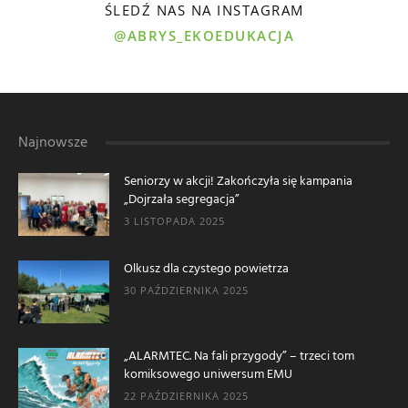
ŚLEDŹ NAS NA INSTAGRAM
@ABRYS_EKOEDUKACJA
Najnowsze
Seniorzy w akcji! Zakończyła się kampania
„Dojrzała segregacja”
3 LISTOPADA 2025
Olkusz dla czystego powietrza
30 PAŹDZIERNIKA 2025
„ALARMTEC. Na fali przygody” – trzeci tom
komiksowego uniwersum EMU
22 PAŹDZIERNIKA 2025