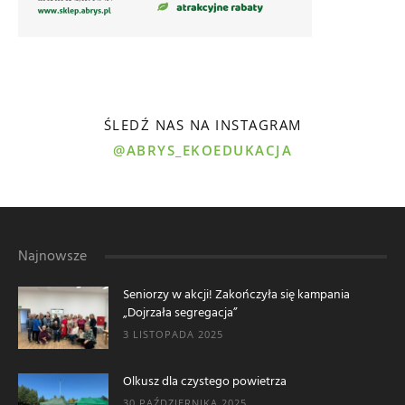
ŚLEDŹ NAS NA INSTAGRAM
@ABRYS_EKOEDUKACJA
Najnowsze
Seniorzy w akcji! Zakończyła się kampania
„Dojrzała segregacja”
3 LISTOPADA 2025
Olkusz dla czystego powietrza
30 PAŹDZIERNIKA 2025