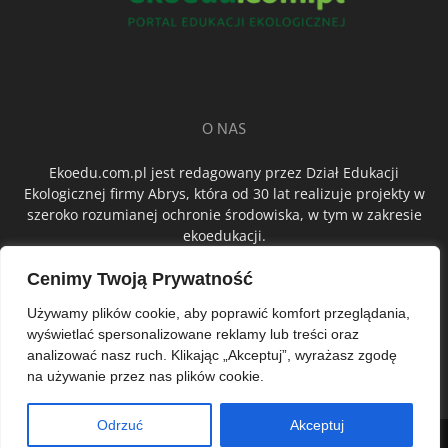
O NAS
Ekoedu.com.pl jest redagowany przez Dział Edukacji
Ekologicznej firmy Abrys, która od 30 lat realizuje projekty w
szeroko rozumianej ochronie środowiska, w tym w zakresie
ekoedukacji.
Cenimy Twoją Prywatność
ŚLEDŹ NAS
Używamy plików cookie, aby poprawić komfort przeglądania,
wyświetlać spersonalizowane reklamy lub treści oraz
analizować nasz ruch. Klikając „Akceptuj”, wyrażasz zgodę
na używanie przez nas plików cookie.
Odrzuć
Akceptuj
© Abrys Sp. z o.o.