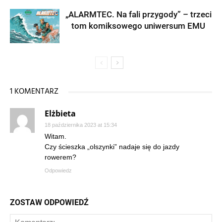
„ALARMTEC. Na fali przygody” – trzeci
tom komiksowego uniwersum EMU
1 KOMENTARZ
Elżbieta
18 października 2023 at 15:34
Witam.
Czy ścieszka „olszynki” nadaje się do jazdy
rowerem?
Odpowiedz
ZOSTAW ODPOWIEDŹ