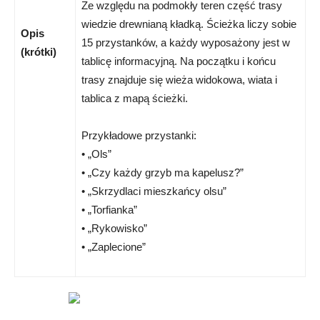
Ze względu na podmokły teren część trasy
wiedzie drewnianą kładką. Ścieżka liczy sobie
Opis
15 przystanków, a każdy wyposażony jest w
(krótki)
tablicę informacyjną. Na początku i końcu
trasy znajduje się wieża widokowa, wiata i
tablica z mapą ścieżki.
Przykładowe przystanki:
• „Ols”
• „Czy każdy grzyb ma kapelusz?”
• „Skrzydlaci mieszkańcy olsu”
• „Torfianka”
• „Rykowisko”
• „Zaplecione”