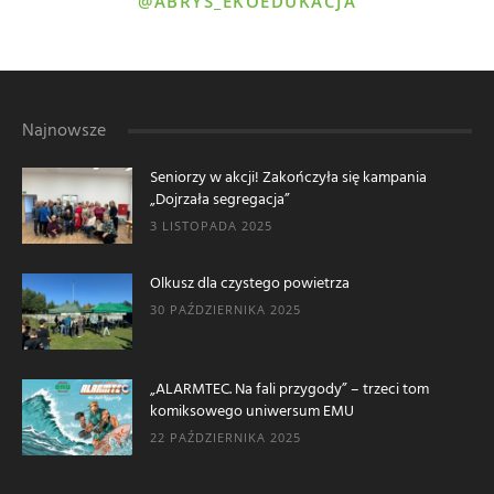
@ABRYS_EKOEDUKACJA
Najnowsze
Seniorzy w akcji! Zakończyła się kampania
„Dojrzała segregacja”
3 LISTOPADA 2025
Olkusz dla czystego powietrza
30 PAŹDZIERNIKA 2025
„ALARMTEC. Na fali przygody” – trzeci tom
komiksowego uniwersum EMU
22 PAŹDZIERNIKA 2025