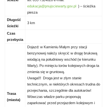
edukacja@pnujsciewarty.gov.pl
) – ścieżka
piesza
Długość
3 km
ścieżki
Czas
przebycia
Dojazd: w Kamieniu Małym przy stacji
benzynowej należy skręcić w drogę brukową
wiodącą na południowy wschód (w kierunku
Warty). Po minięciu torów kolejowych droga ta
zmienia się w gruntową.
Uwaga!!! Droga jest w złym stanie
technicznym, w niektórych okresach trudna do
przejechania, szczególnie dla autokarów!
Trasa
Wówczas władze parku proponują
(miasta)
zaparkować przed przejazdem kolejowym i