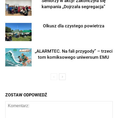
Seniorzy w akcji! Zakończyła się
kampania „Dojrzała segregacja”
Olkusz dla czystego powietrza
„ALARMTEC. Na fali przygody” – trzeci
tom komiksowego uniwersum EMU
ZOSTAW ODPOWIEDŹ