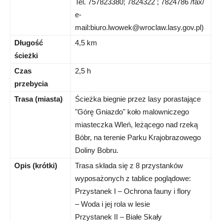
Tel. 757823380; 7824322 ; 7824786 /fax/
e-
mail:
biuro.lwowek@wroclaw.lasy.gov.pl
)
Długość
4,5 km
ścieżki
Czas
2,5 h
przebycia
Trasa (miasta)
Ścieżka biegnie przez lasy porastające
"Górę Gniazdo" koło malowniczego
miasteczka Wleń, leżącego nad rzeką
Bóbr, na terenie Parku Krajobrazowego
Doliny Bobru.
Opis (krótki)
Trasa składa się z 8 przystanków
wyposażonych z tablice poglądowe:
Przystanek I – Ochrona fauny i flory
– Woda i jej rola w lesie
Przystanek II – Białe Skały