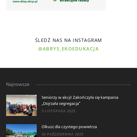
ŚLEDŹ NAS NA INSTAGRAM
@ABRYS_EKOEDUKACJA
Najnowsze
Seniorzy w akcji! Zakończyła się kampania
„Dojrzała segregacja”
3 LISTOPADA 2025
Olkusz dla czystego powietrza
30 PAŹDZIERNIKA 2025