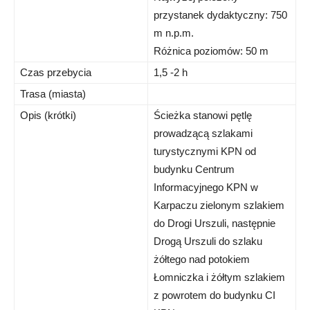
przystanek dydaktyczny: 750
m n.p.m.
Różnica poziomów: 50 m
Czas przebycia
1,5 -2 h
Trasa (miasta)
Opis (krótki)
Ścieżka stanowi pętlę
prowadzącą szlakami
turystycznymi KPN od
budynku Centrum
Informacyjnego KPN w
Karpaczu zielonym szlakiem
do Drogi Urszuli, następnie
Drogą Urszuli do szlaku
żółtego nad potokiem
Łomniczka i żółtym szlakiem
z powrotem do budynku CI