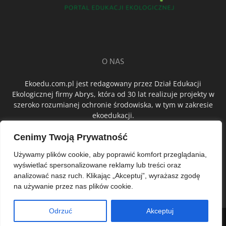
O NAS
Ekoedu.com.pl jest redagowany przez Dział Edukacji
Ekologicznej firmy Abrys, która od 30 lat realizuje projekty w
szeroko rozumianej ochronie środowiska, w tym w zakresie
ekoedukacji.
Cenimy Twoją Prywatność
ŚLEDŹ NAS
Używamy plików cookie, aby poprawić komfort przeglądania,
wyświetlać spersonalizowane reklamy lub treści oraz
analizować nasz ruch. Klikając „Akceptuj”, wyrażasz zgodę
na używanie przez nas plików cookie.
Odrzuć
Akceptuj
© Abrys Sp. z o.o.