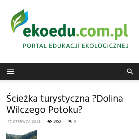
Edukacja
Ścieżka turystyczna ?Dolina
Wilczego Potoku?
ekologiczna
3953
0
27 CZERWCA 2011
Abrys