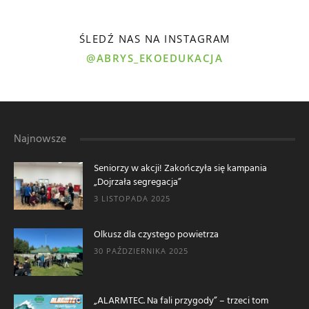
ŚLEDŹ NAS NA INSTAGRAM
@ABRYS_EKOEDUKACJA
Najnowsze
Seniorzy w akcji! Zakończyła się kampania
„Dojrzała segregacja”
3 LISTOPADA 2025
Olkusz dla czystego powietrza
30 PAŹDZIERNIKA 2025
„ALARMTEC. Na fali przygody” – trzeci tom