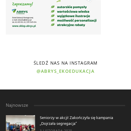
ŚLEDŹ NAS NA INSTAGRAM
@ABRYS_EKOEDUKACJA
Najnowsze
Seniorzy w akcji! Zakończyła się kampania
„Dojrzała segregacja”
3 LISTOPADA 2025