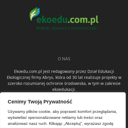
O NAS
Ekoedu.com.pl jest redagowany przez Dział Edukacji
Ekologicznej firmy Abrys, która od 30 lat realizuje projekty w
szeroko rozumianej ochronie środowiska, w tym w zakresie
ekoedukacji.
Cenimy Twoją Prywatność
ŚLEDŹ NAS
Używamy plików cookie, aby poprawić komfort przeglądania,
wyświetlać spersonalizowane reklamy lub treści oraz
analizować nasz ruch. Klikając „Akceptuj”, wyrażasz zgodę