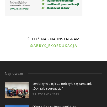
ŚLEDŹ NAS NA INSTAGRAM
@ABRYS_EKOEDUKACJA
Najnowsze
Seniorzy w akcji! Zakończyła się kampania
„Dojrzała segregacja”
3 LISTOPADA 2025
Olkusz dla czystego powietrza