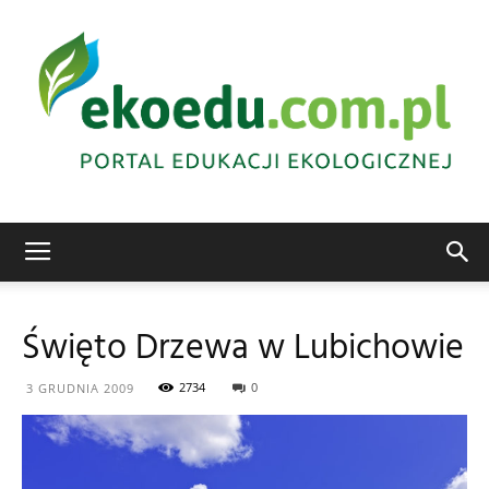
Edukacja
Święto Drzewa w Lubichowie
ekologiczna
2734
0
3 GRUDNIA 2009
Abrys