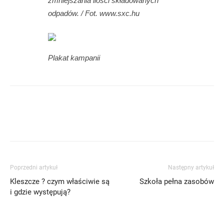
zmniejszania ilości składowanych
odpadów. / Fot. www.sxc.hu
Plakat kampanii
Poprzedni artykuł
Następny artykuł
Kleszcze ? czym właściwie są
Szkoła pełna zasobów
i gdzie występują?