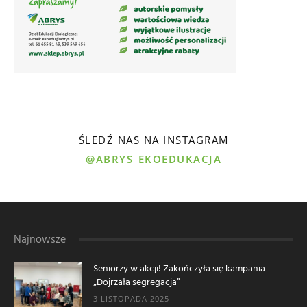
ŚLEDŹ NAS NA INSTAGRAM
@ABRYS_EKOEDUKACJA
Najnowsze
Seniorzy w akcji! Zakończyła się kampania
„Dojrzała segregacja”
3 LISTOPADA 2025