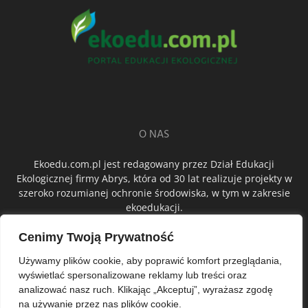
O NAS
Ekoedu.com.pl jest redagowany przez Dział Edukacji
Ekologicznej firmy Abrys, która od 30 lat realizuje projekty w
szeroko rozumianej ochronie środowiska, w tym w zakresie
ekoedukacji.
Cenimy Twoją Prywatność
ŚLEDŹ NAS
Używamy plików cookie, aby poprawić komfort przeglądania,
wyświetlać spersonalizowane reklamy lub treści oraz
analizować nasz ruch. Klikając „Akceptuj”, wyrażasz zgodę
na używanie przez nas plików cookie.