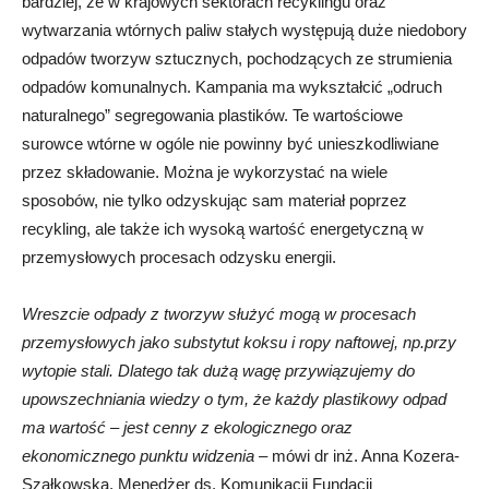
bardziej, że w krajowych sektorach recyklingu oraz
wytwarzania wtórnych paliw stałych występują duże niedobory
odpadów tworzyw sztucznych, pochodzących ze strumienia
odpadów komunalnych. Kampania ma wykształcić „odruch
naturalnego” segregowania plastików. Te wartościowe
surowce wtórne w ogóle nie powinny być unieszkodliwiane
przez składowanie. Można je wykorzystać na wiele
sposobów, nie tylko odzyskując sam materiał poprzez
recykling, ale także ich wysoką wartość energetyczną w
przemysłowych procesach odzysku energii.
Wreszcie odpady z tworzyw służyć mogą w procesach
przemysłowych jako substytut koksu i ropy naftowej, np.przy
wytopie stali. Dlatego tak dużą wagę przywiązujemy do
upowszechniania wiedzy o tym, że każdy plastikowy odpad
ma wartość – jest cenny z ekologicznego oraz
ekonomicznego punktu widzenia
– mówi dr inż. Anna Kozera-
Szałkowska, Menedżer ds. Komunikacji Fundacji