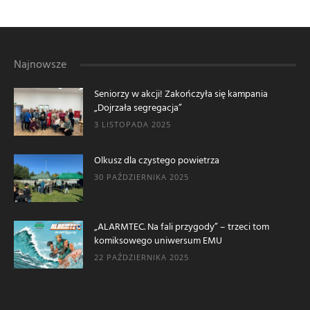
Najnowsze
Seniorzy w akcji! Zakończyła się kampania
„Dojrzała segregacja”
3 LISTOPADA 2025
Olkusz dla czystego powietrza
30 PAŹDZIERNIKA 2025
„ALARMTEC. Na fali przygody” – trzeci tom
komiksowego uniwersum EMU
22 PAŹDZIERNIKA 2025