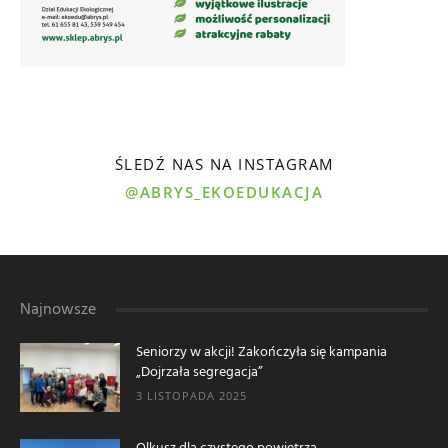
ŚLEDŹ NAS NA INSTAGRAM
@ABRYS_EKOEDUKACJA
Najnowsze
Seniorzy w akcji! Zakończyła się kampania
„Dojrzała segregacja”
3 LISTOPADA 2025