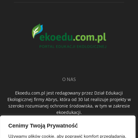
O NAS
Ekoedu.com.pl jest redagowany przez Dział Edukacji
Ekologicznej firmy Abrys, która od 30 lat realizuje projekty w
szeroko rozumianej ochronie środowiska, w tym w zakresie
ekoedukacji.
Cenimy Twoją Prywatność
ŚLEDŹ NAS
Używamy plików cookie, aby poprawić komfort przeglądania,