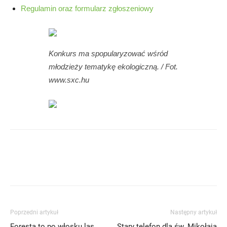
Regulamin oraz formularz zgłoszeniowy
Konkurs ma spopularyzować wśród
młodzieży tematykę ekologiczną. / Fot.
www.sxc.hu
Poprzedni artykuł
Następny artykuł
Foresta to po włosku las
Stary telefon dla św. Mikołaja