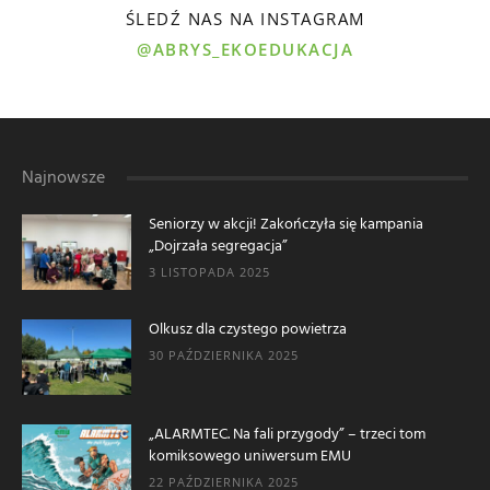
ŚLEDŹ NAS NA INSTAGRAM
@ABRYS_EKOEDUKACJA
Najnowsze
Seniorzy w akcji! Zakończyła się kampania
„Dojrzała segregacja”
3 LISTOPADA 2025
Olkusz dla czystego powietrza
30 PAŹDZIERNIKA 2025
„ALARMTEC. Na fali przygody” – trzeci tom
komiksowego uniwersum EMU
22 PAŹDZIERNIKA 2025