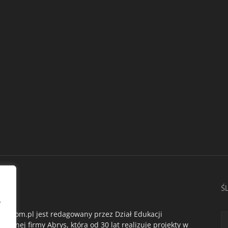
AS
Ś
,
du.com.pl jest redagowany przez Dział Edukacji
ogicznej firmy Abrys, która od 30 lat realizuje projekty w