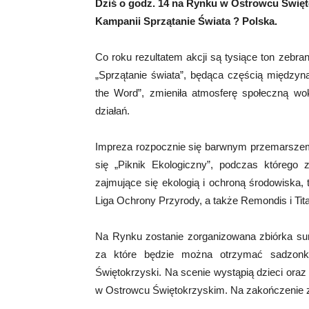
Dziś o godz. 14 na Rynku w Ostrowcu Święt
Kampanii Sprzątanie Świata ? Polska.
Co roku rezultatem akcji są tysiące ton zeb
„Sprzątanie świata”, będąca częścią między
the Word”, zmieniła atmosferę społeczną wo
działań.
Impreza rozpocznie się barwnym przemarszem
się „Piknik Ekologiczny”, podczas którego z
zajmujące się ekologią i ochroną środowiska, 
Liga Ochrony Przyrody, a także Remondis i Tit
Na Rynku zostanie zorganizowana zbiórka suro
za które będzie można otrzymać sadzonki
Świętokrzyski. Na scenie wystąpią dzieci oraz 
w Ostrowcu Świętokrzyskim. Na zakończenie z