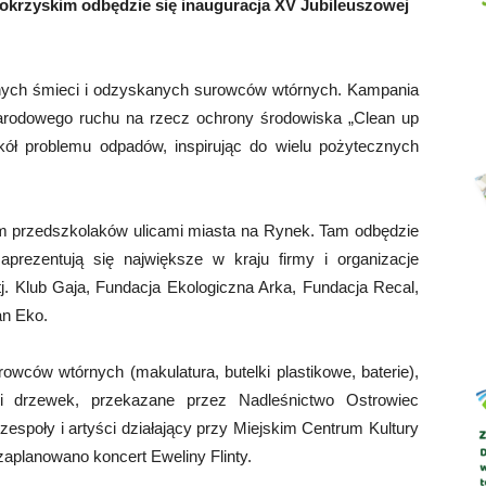
okrzyskim odbędzie się inauguracja XV Jubileuszowej
ranych śmieci i odzyskanych surowców wtórnych. Kampania
Abrys
narodowego ruchu na rzecz ochrony środowiska „Clean up
kół problemu odpadów, inspirując do wielu pożytecznych
 przedszkolaków ulicami miasta na Rynek. Tam odbędzie
aprezentują się największe w kraju firmy i organizacje
tj. Klub Gaja, Fundacja Ekologiczna Arka, Fundacja Recal,
an Eko.
wców wtórnych (makulatura, butelki plastikowe, baterie),
 drzewek, przekazane przez Nadleśnictwo Ostrowiec
zespoły i artyści działający przy Miejskim Centrum Kultury
aplanowano koncert Eweliny Flinty.