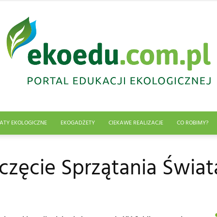
ATY EKOLOGICZNE
EKOGADŻETY
CIEKAWE REALIZACJE
CO ROBIMY?
Edukacja
częcie Sprzątania Świat
ekologiczna