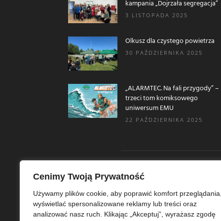
kampania „Dojrzała segregacja”
3 LISTOPADA 2025
Olkusz dla czystego powietrza
30 PAŹDZIERNIKA 2025
„ALARMTEC. Na fali przygody” –
trzeci tom komiksowego
uniwersum EMU
22 PAŹDZIERNIKA 2025
Cenimy Twoją Prywatność
O N
Używamy plików cookie, aby poprawić komfort przeglądania
wyświetlać spersonalizowane reklamy lub treści oraz
Ekoe
analizować nasz ruch. Klikając „Akceptuj”, wyrażasz zgodę
Ekol