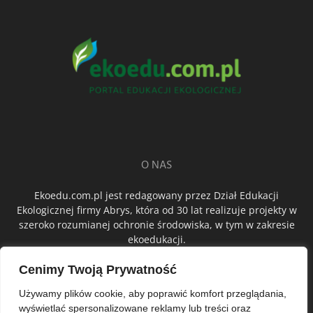
O NAS
Ekoedu.com.pl jest redagowany przez Dział Edukacji
Ekologicznej firmy Abrys, która od 30 lat realizuje projekty w
szeroko rozumianej ochronie środowiska, w tym w zakresie
ekoedukacji.
Cenimy Twoją Prywatność
ŚLEDŹ NAS
Używamy plików cookie, aby poprawić komfort przeglądania,
wyświetlać spersonalizowane reklamy lub treści oraz