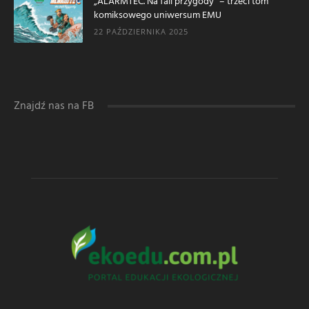
„ALARMTEC. Na fali przygody” – trzeci tom
komiksowego uniwersum EMU
22 PAŹDZIERNIKA 2025
Znajdź nas na FB