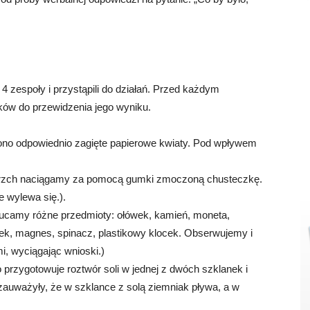
a 4 zespoły i przystąpili do działań. Przed każdym
ów do przewidzenia jego wyniku.
ono odpowiednio zagięte papierowe kwiaty. Pod wpływem
ierzch naciągamy za pomocą gumki zmoczoną chusteczkę.
e wylewa się.).
rzucamy różne przedmioty: ołówek, kamień, moneta,
rek, magnes, spinacz, plastikowy klocek. Obserwujemy i
i, wyciągając wnioski.)
przygotowuje roztwór soli w jednej z dwóch szklanek i
 zauważyły, że w szklance z solą ziemniak pływa, a w