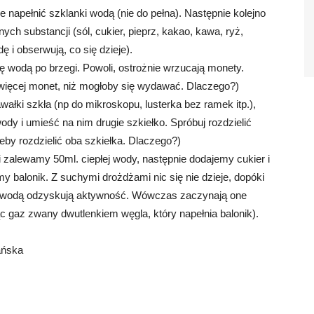
 napełnić szklanki wodą (nie do pełna). Następnie kolejno
ch substancji (sól, cukier, pieprz, kakao, kawa, ryż,
 i obserwują, co się dzieje).
nkę wodą po brzegi. Powoli, ostrożnie wrzucają monety.
e więcej monet, niż mogłoby się wydawać. Dlaczego?)
wałki szkła (np do mikroskopu, lusterka bez ramek itp.),
ody i umieść na nim drugie szkiełko. Spróbuj rozdzielić
żeby rozdzielić oba szkiełka. Dlaczego?)
i zalewamy 50ml. ciepłej wody, następnie dodajemy cukier i
y balonik. Z suchymi drożdżami nic się nie dzieje, dopóki
iu wodą odzyskują aktywność. Wówczas zaczynają one
c gaz zwany dwutlenkiem węgla, który napełnia balonik).
ańska