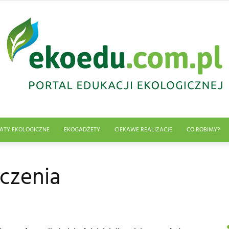
ATY EKOLOGICZNE
EKOGADŻETY
CIEKAWE REALIZACJE
CO ROBIMY?
Edukacja
czenia
ekologiczna