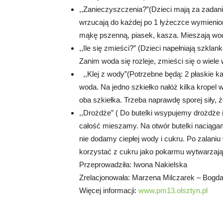
,,Zanieczyszczenia?”(Dzieci mają za zadanie
wrzucają do każdej po 1 łyżeczce wymieniony
mąkę pszenną, piasek, kasza. Mieszają wodę
,,Ile się zmieści?” (Dzieci napełniają szkla
Zanim woda się rozleje, zmieści się o wiel
,,Klej z wody”(Potrzebne będą: 2 płaskie ka
woda. Na jedno szkiełko nałóż kilka kropel w
oba szkiełka. Trzeba naprawdę sporej siły, 
,,Drożdże” ( Do butelki wsypujemy drożdże 
całość mieszamy. Na otwór butelki naciągam
nie dodamy ciepłej wody i cukru. Po zalan
korzystać z cukru jako pokarmu wytwarzają
Przeprowadziła: Iwona Nakielska
Zrelacjonowała: Marzena Milczarek – Bogd
Więcej informacji:
www.pm13.olsztyn.pl