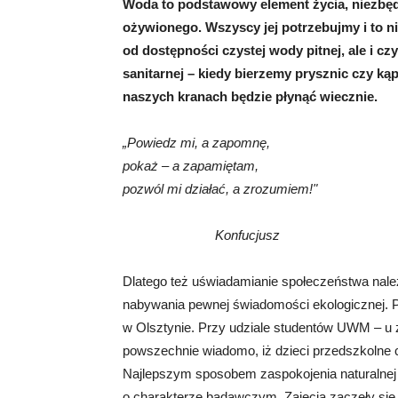
Woda to podstawowy element życia, niezbędny
ożywionego. Wszyscy jej potrzebujmy i to nie
od dostępności czystej wody pitnej, ale i cz
sanitarnej – kiedy bierzemy prysznic czy k
naszych kranach będzie płynąć wiecznie.
„Powiedz mi, a zapomnę,
pokaż – a zapamiętam,
pozwól mi działać, a zrozumiem!"
Konfucjusz
Dlatego też uświadamianie społeczeństwa nal
nabywania pewnej świadomości ekologicznej. P
w Olsztynie. Przy udziale studentów UWM – u 
powszechnie wiadomo, iż dzieci przedszkolne c
Najlepszym sposobem zaspokojenia naturalnej
o charakterze badawczym. Zajęcia zaczęły się 