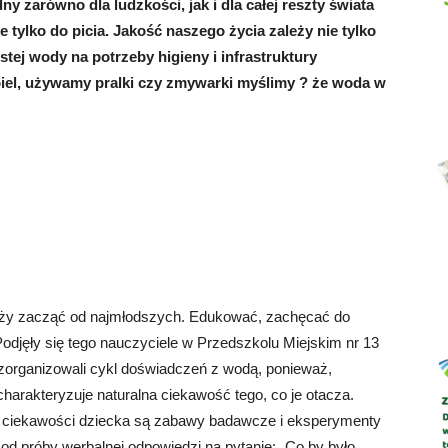
 zarówno dla ludzkości, jak i dla całej reszty świata
 tylko do picia. Jakość naszego życia zależy nie tylko
ystej wody na potrzeby higieny i infrastruktury
ąpiel, używamy pralki czy zmywarki myślimy ? że woda w
Abrys
eży zacząć od najmłodszych. Edukować, zachęcać do
odjęły się tego nauczyciele w Przedszkolu Miejskim nr 13
zorganizowali cykl doświadczeń z wodą, ponieważ,
harakteryzuje naturalna ciekawość tego, co je otacza.
 ciekawości dziecka są zabawy badawcze i eksperymenty
od próby werbalnej odpowiedzi na pytanie: „Co by było,