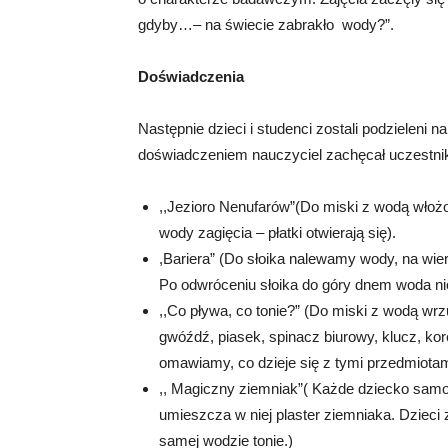
gdyby…– na świecie zabrakło wody?”.
Doświadczenia
Następnie dzieci i studenci zostali podzieleni n
doświadczeniem nauczyciel zachęcał uczestnik
,,Jezioro Nenufarów”(Do miski z wodą włoż
wody zagięcia – płatki otwierają się).
,Bariera” (Do słoika nalewamy wody, na w
Po odwróceniu słoika do góry dnem woda ni
,,Co pływa, co tonie?” (Do miski z wodą w
gwóźdź, piasek, spinacz biurowy, klucz, ko
omawiamy, co dzieje się z tymi przedmiotam
,, Magiczny ziemniak”( Każde dziecko samo 
umieszcza w niej plaster ziemniaka. Dzieci
samej wodzie tonie.)