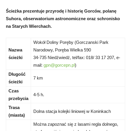
Ścieżka prezentuje przyrodę i historię Gorców, polanę
Suhora, obserwatorium astronomiczne oraz schronisko
na Starych Wierchach.
Wokół Doliny Poręby (Gorczanski Park
Nazwa
Narodowy, Poręba Wielka 590
ścieżki
34-735 Niedźwiedź, tel/fax: 018/ 33 17 207, e-
mail:
gpn@gorcepn.pl
)
Długość
7 km
ścieżki
Czas
4-5 h.
przebycia
Trasa
Dolna stacja kolejki liniowej w Koninkach
(miasta)
Można zapoznać się z lasami regla dolnego,