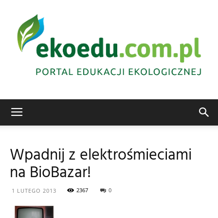
Edukacja
Wpadnij z elektrośmieciami
na BioBazar!
ekologiczna
2367
0
1 LUTEGO 2013
Abrys