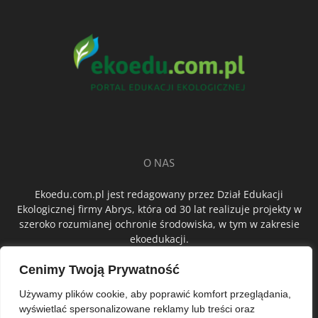
O NAS
Ekoedu.com.pl jest redagowany przez Dział Edukacji
Ekologicznej firmy Abrys, która od 30 lat realizuje projekty w
szeroko rozumianej ochronie środowiska, w tym w zakresie
ekoedukacji.
Cenimy Twoją Prywatność
ŚLEDŹ NAS
Używamy plików cookie, aby poprawić komfort przeglądania,
wyświetlać spersonalizowane reklamy lub treści oraz