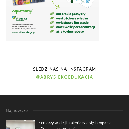
ŚLEDŹ NAS NA INSTAGRAM
@ABRYS_EKOEDUKACJA
Najnowsze
Seniorzy w akcji! Zakończyła się kampania
„Dojrzała segregacja”