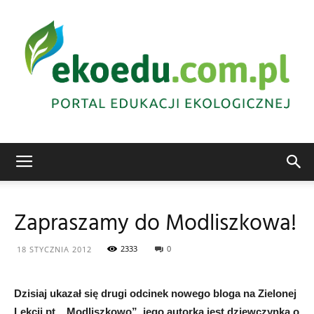
Edukacja
Zapraszamy do Modliszkowa!
ekologiczna
2333
0
18 STYCZNIA 2012
Dzisiaj ukazał się drugi odcinek nowego bloga na Zielonej
Abrys
Lekcji pt. „Modliszkowo”, jego autorką jest dziewczynka o