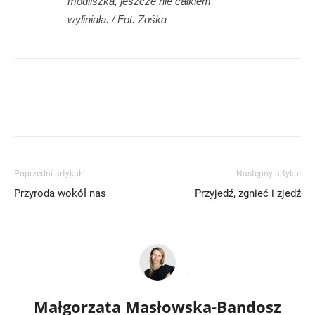
modliszka, jeszcze nie całkiem
wyliniała. / Fot. Zośka
Poprzedni artykuł
Następny artykuł
Przyroda wokół nas
Przyjedź, zgnieć i zjedź
Małgorzata Masłowska-Bandosz