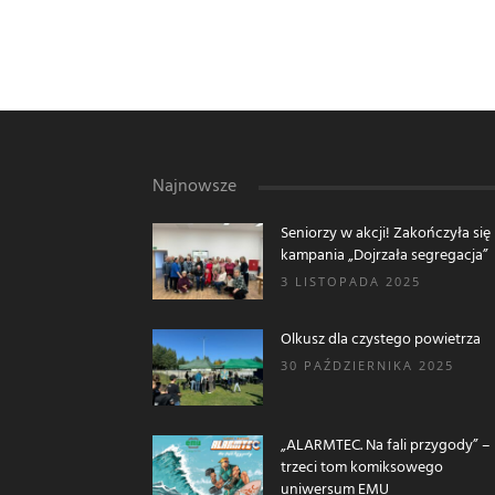
Najnowsze
Seniorzy w akcji! Zakończyła się
kampania „Dojrzała segregacja”
3 LISTOPADA 2025
Olkusz dla czystego powietrza
30 PAŹDZIERNIKA 2025
„ALARMTEC. Na fali przygody” –
trzeci tom komiksowego
uniwersum EMU