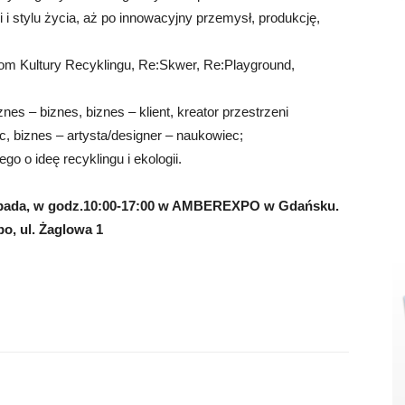
i stylu życia, aż po innowacyjny przemysł, produkcję,
m Kultury Recyklingu, Re:Skwer, Re:Playground,
s – biznes, biznes – klient, kreator przestrzeni
c, biznes – artysta/designer – naukowiec;
o o ideę recyklingu i ekologii.
stopada, w godz.10:00-17:00 w AMBEREXPO w Gdańsku.
, ul. Żaglowa 1