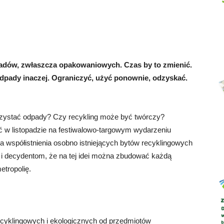
Abrys
adów, zwłaszcza opakowaniowych. Czas by to zmienić.
dpady inaczej. Ograniczyć, użyć ponownie, odzyskać.
zystać odpady? Czy recykling może być twórczy?
ć w listopadzie na festiwalowo-targowym wydarzeniu
la współistnienia osobno istniejących bytów recyklingowych
 i decydentom, że na tej idei można zbudować każdą
etropolię.
yklingowych i ekologicznych od przedmiotów