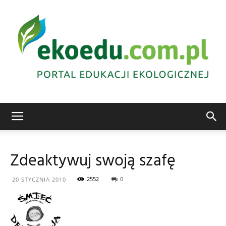
Edukacja
Zdeaktywuj swoją szafę
ekologiczna
2552
0
20 STYCZNIA 2010
Abrys