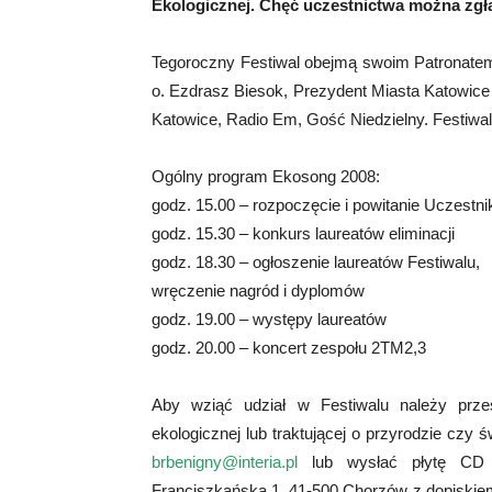
Ekologicznej. Chęć uczestnictwa można zgł
Tegoroczny Festiwal obejmą swoim Patronatem
o. Ezdrasz Biesok, Prezydent Miasta Katowice
Katowice, Radio Em, Gość Niedzielny. Festiwal 
Ogólny program Ekosong 2008:
godz. 15.00 – rozpoczęcie i powitanie Uczestn
godz. 15.30 – konkurs laureatów eliminacji
godz. 18.30 – ogłoszenie laureatów Festiwalu,
wręczenie nagród i dyplomów
godz. 19.00 – występy laureatów
godz. 20.00 – koncert zespołu 2TM2,3
Aby wziąć udział w Festiwalu należy pr
ekologicznej lub traktującej o przyrodzie czy
brbenigny@interia.pl
lub wysłać płytę CD na
Franciszkańska 1, 41-500 Chorzów z dopiskiem