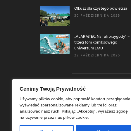
Olkusz dla czystego powietrza
30 PAŹDZIERNIKA 2025
„ALARMTEC. Na fali przygody” –
trzeci tom komiksowego
uniwersum EMU
22 PAŹDZIERNIKA 2025
Cenimy Twoją Prywatność
O N
Używamy plików cookie, aby poprawić komfort przeglądania
wyświetlać spersonalizowane reklamy lub treści oraz
Ekoe
analizować nasz ruch. Klikając „Akceptuj”, wyrażasz zgodę
Ekol
na używanie przez nas plików cookie.
szer
ekoe