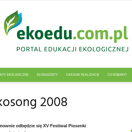
ATY EKOLOGICZNE
EKOGADŻETY
CIEKAWE REALIZACJE
CO ROBIMY?
Edukacja
Ekosong 2008
ekologiczna
ponownie odbędzie się XV Festiwal Piosenki