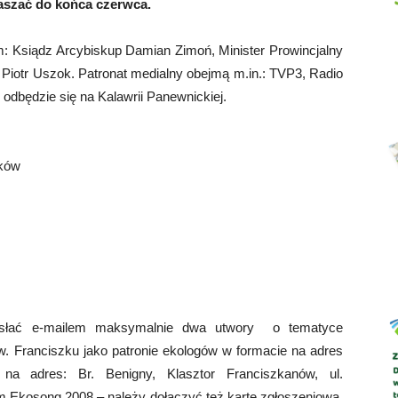
aszać do końca czerwca.
: Ksiądz Arcybiskup Damian Zimoń, Minister Prowincjalny
 Piotr Uszok. Patronat medialny obejmą m.in.: TVP3, Radio
Abrys
odbędzie się na Kalawrii Panewnickiej.
ików
zesłać e-mailem maksymalnie dwa utwory o tematyce
 św. Franciszku jako patronie ekologów w formacie na adres
 adres: Br. Benigny, Klasztor Franciszkanów, ul.
 Ekosong 2008 – należy dołączyć też kartę zgłoszeniową.