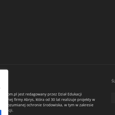
AS
Ś
,
du.com.pl jest redagowany przez Dział Edukacji
ogicznej firmy Abrys, która od 30 lat realizuje projekty w
oko rozumianej ochronie środowiska, w tym w zakresie
dukacji.