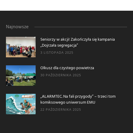
Najnowsze
Seniorzy w akcji! Zakończyła się kampania
„Dojrzała segregacja”
3 LISTOPADA 2025
Olkusz dla czystego powietrza
30 PAŹDZIERNIKA 2025
„ALARMTEC. Na fali przygody” – trzeci tom
komiksowego uniwersum EMU
22 PAŹDZIERNIKA 2025