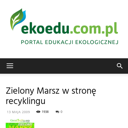
Edukacja
Zielony Marsz w stronę
recyklingu
ekologiczna
1938
0
13 MAJA 2009
Abrys