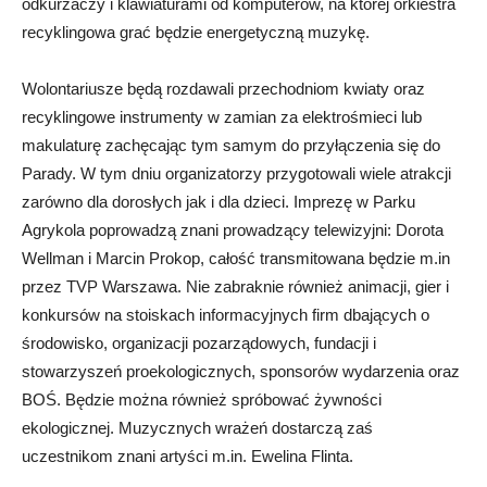
odkurzaczy i klawiaturami od komputerów, na której orkiestra
recyklingowa grać będzie energetyczną muzykę.
Wolontariusze będą rozdawali przechodniom kwiaty oraz
recyklingowe instrumenty w zamian za elektrośmieci lub
makulaturę zachęcając tym samym do przyłączenia się do
Parady. W tym dniu organizatorzy przygotowali wiele atrakcji
zarówno dla dorosłych jak i dla dzieci. Imprezę w Parku
Agrykola poprowadzą znani prowadzący telewizyjni: Dorota
Wellman i Marcin Prokop, całość transmitowana będzie m.in
przez TVP Warszawa. Nie zabraknie również animacji, gier i
konkursów na stoiskach informacyjnych firm dbających o
środowisko, organizacji pozarządowych, fundacji i
stowarzyszeń proekologicznych, sponsorów wydarzenia oraz
BOŚ. Będzie można również spróbować żywności
ekologicznej. Muzycznych wrażeń dostarczą zaś
uczestnikom znani artyści m.in. Ewelina Flinta.