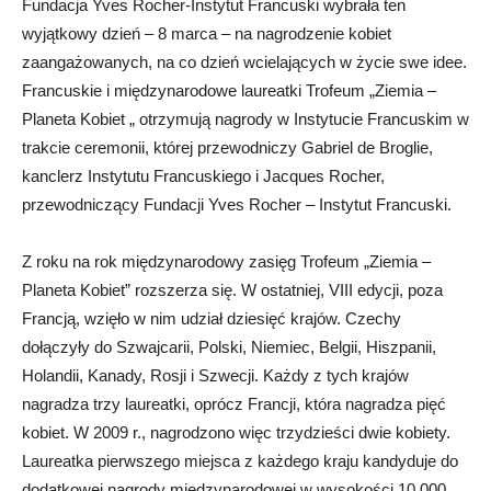
Fundacja Yves Rocher-Instytut Francuski wybrała ten
wyjątkowy dzień – 8 marca – na nagrodzenie kobiet
zaangażowanych, na co dzień wcielających w życie swe idee.
Francuskie i międzynarodowe laureatki Trofeum „Ziemia –
Planeta Kobiet „ otrzymują nagrody w Instytucie Francuskim w
trakcie ceremonii, której przewodniczy Gabriel de Broglie,
kanclerz Instytutu Francuskiego i Jacques Rocher,
przewodniczący Fundacji Yves Rocher – Instytut Francuski.
Z roku na rok międzynarodowy zasięg Trofeum „Ziemia –
Planeta Kobiet” rozszerza się. W ostatniej, VIII edycji, poza
Francją, wzięło w nim udział dziesięć krajów. Czechy
dołączyły do Szwajcarii, Polski, Niemiec, Belgii, Hiszpanii,
Holandii, Kanady, Rosji i Szwecji. Każdy z tych krajów
nagradza trzy laureatki, oprócz Francji, która nagradza pięć
kobiet. W 2009 r., nagrodzono więc trzydzieści dwie kobiety.
Laureatka pierwszego miejsca z każdego kraju kandyduje do
dodatkowej nagrody międzynarodowej w wysokości 10 000