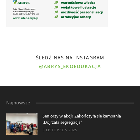
ŚLEDŹ NAS NA INSTAGRAM
@ABRYS_EKOEDUKACJA
Najnowsze
Seniorzy w akcji! Zakończyła się kampania
„Dojrzała segregacja”
3 LISTOPADA 2025