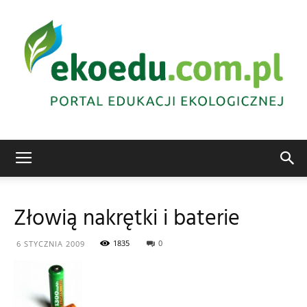
Edukacja
Złowią nakrętki i baterie
ekologiczna
1835
0
6 STYCZNIA 2009
Abrys